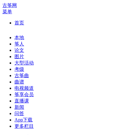
古筝网
菜单
首页
本地
筝人
论文
图片
大型活动
考级
古筝曲
曲谱
电视频道
筝享会员
直播课
新闻
问答
App下载
更多栏目