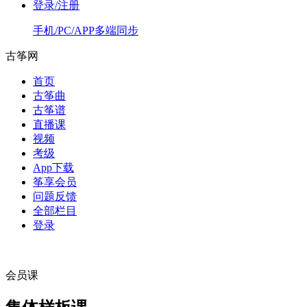
登录/注册
手机/PC/APP多端同步
古筝网
首页
古筝曲
古筝谱
直播课
视频
考级
App下载
筝享会员
问题反馈
全部栏目
登录
会员课