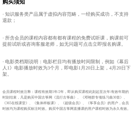
购买须知
· 知识服务类产品属于虚拟内容范畴，一经购买成功，不支持
退款；
·
所含会员的课程内容都有都有课程的免费试听课，购课前可
提前试听或咨询客服老师，如无问题可点击立即报名购课。
· 电影类档期说明：电影栏目均有播放时间限制，例如《幕后
人1》电影播放时效为3个月，即电影1月20日上架，4月20日下
架。
会员课程时效注释：课程有效期1年/2年，即从购买课程此刻起至次年/有效年期的
时刻结束，凡是购买中国古筝网《流行古筝曲》、《邓翊群专项练习曲30首》、
《365在线课堂》、《集体样板课》、《超级会员》、
《筝享会员》
的用户，会员
时效均为课程购买标注时效。购买中国古筝网直播课的用户课程时效为永久有效。