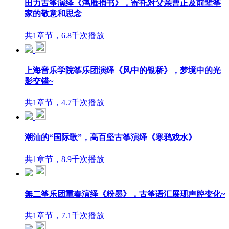
田力古筝演绎《鸿雁捎书》，寄托对父亲曹正及前辈筝
家的敬意和思念
共1章节，6.8千次播放
上海音乐学院筝乐团演绎《风中的银桥》，梦境中的光
影交错~
共1章节，4.7千次播放
潮汕的“国际歌”，高百坚古筝演绎《寒鸦戏水》
共1章节，8.9千次播放
無二筝乐团重奏演绎《粉墨》，古筝语汇展现声腔变化~
共1章节，7.1千次播放