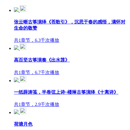
张云晰古筝演绎《苍歌引》，沉思于春的感悟，满怀对
生命的敬赞
共1章节，6.3千次播放
高百坚古筝演奏《出水莲》
共1章节，6.7千次播放
一纸薛涛笺，半卷弦上诗~楼琳古筝演绎《十离诗》
共1章节，2.9千次播放
荷塘月色