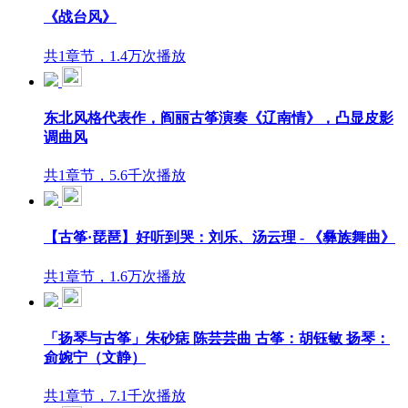
《战台风》
共1章节，1.4万次播放
东北风格代表作，阎丽古筝演奏《辽南情》，凸显皮影
调曲风
共1章节，5.6千次播放
【古筝·琵琶】好听到哭：刘乐、汤云理 - 《彝族舞曲》
共1章节，1.6万次播放
「扬琴与古筝」朱砂痣 陈芸芸曲 古筝：胡钰敏 扬琴：
侴婉宁（文静）
共1章节，7.1千次播放