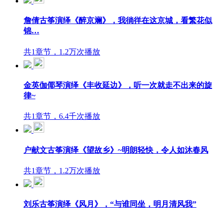
詹倩古筝演绎《醉京斓》，我徜徉在这京城，看繁花似
锦…
共1章节，1.2万次播放
金英伽倻琴演绎《丰收延边》，听一次就走不出来的旋
律~
共1章节，6.4千次播放
户献文古筝演绎《望故乡》~明朗轻快，令人如沐春风
共1章节，1.2万次播放
刘乐古筝演绎《风月》，“与谁同坐，明月清风我”