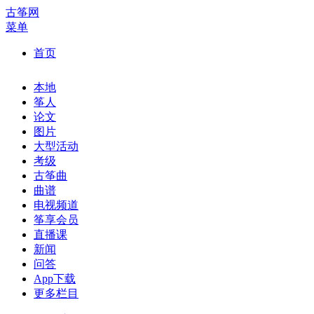
古筝网
菜单
首页
本地
筝人
论文
图片
大型活动
考级
古筝曲
曲谱
电视频道
筝享会员
直播课
新闻
问答
App下载
更多栏目