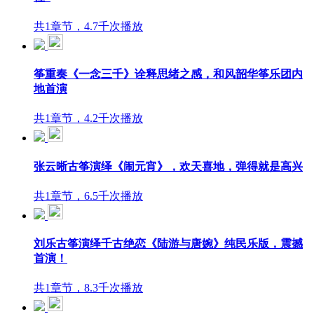
共1章节，4.7千次播放
筝重奏《一念三千》诠释思绪之感，和风韶华筝乐团内
地首演
共1章节，4.2千次播放
张云晰古筝演绎《闹元宵》，欢天喜地，弹得就是高兴
共1章节，6.5千次播放
刘乐古筝演绎千古绝恋《陆游与唐婉》纯民乐版，震撼
首演！
共1章节，8.3千次播放