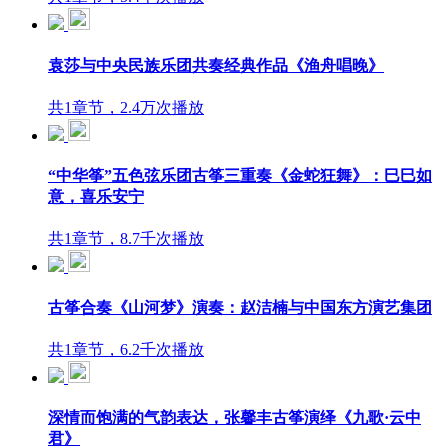
袁莎与中央民族乐团共奏经典作品《渔舟唱晚》
共1章节，2.4万次播放
“中华筝”五色弦乐团古筝三重奏《金蛇狂舞》：巳巳如
意，喜乐安宁
共1章节，8.7千次播放
古筝合奏《山河梦》演奏：赵洁楠与中国东方演艺集团
共1章节，6.2千次播放
深情而饱满的气韵表达，张馨丰古筝演绎《九歌·云中
君》