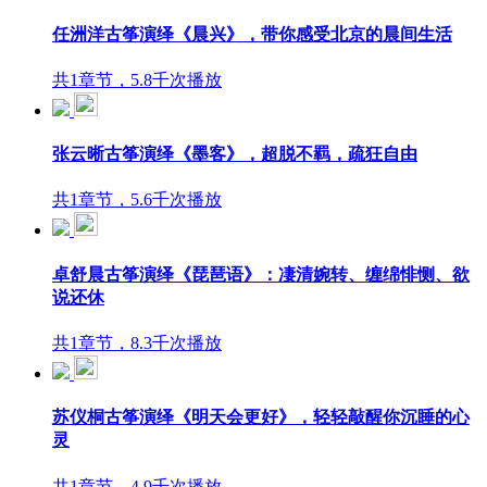
任洲洋古筝演绎《晨兴》，带你感受北京的晨间生活
共1章节，5.8千次播放
张云晰古筝演绎《墨客》，超脱不羁，疏狂自由
共1章节，5.6千次播放
卓舒晨古筝演绎《琵琶语》：凄清婉转、缠绵悱恻、欲
说还休
共1章节，8.3千次播放
苏仪桐古筝演绎《明天会更好》，轻轻敲醒你沉睡的心
灵
共1章节，4.9千次播放