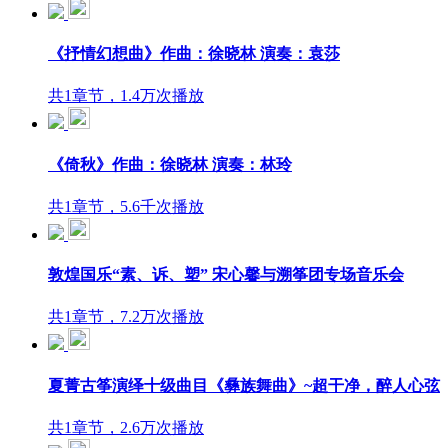
《抒情幻想曲》作曲：徐晓林 演奏：袁莎
共1章节，1.4万次播放
《倚秋》作曲：徐晓林 演奏：林玲
共1章节，5.6千次播放
敦煌国乐“素、诉、塑” 宋心馨与溯筝团专场音乐会
共1章节，7.2万次播放
夏菁古筝演绎十级曲目《彝族舞曲》~超干净，醉人心弦
共1章节，2.6万次播放