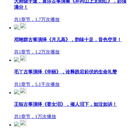
大师级手速，袁莎古筝演奏《井冈山上太阳红》，必须
满分！
共1章节，1.7万次播放
邓翊群古筝演绎《月儿高》，韵味十足，音色空灵！
共1章节，1.2万次播放
毛丫古筝演绎《华丽》，诠释跌宕起伏的生命礼赞
共1章节，5.1千次播放
王钰古筝演绎《姜女泪》，催人泪下，如泣如诉！
共1章节，1万次播放