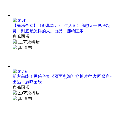
01:41
【民乐合奏】《盗墓笔记·十年人间》我想见一见张起
灵，到底是怎样的人。出品：鹿鸣国乐
鹿鸣国乐
1.1万次播放
共1章节
01:16
前方高能！民乐合奏《双面燕洵》穿越时空 梦回盛唐~
出品：鹿鸣国乐
鹿鸣国乐
2.9万次播放
共1章节