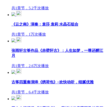
共1章节，5.2千次播放
《云之南》演奏：袁莎 袁莉 水晶石组合
共1章节，1万次播放
张雨轩古筝作品《赤壁怀古》：人生如梦，一尊还酹江
月
共1章节，2.6万次播放
古筝四重奏演绎《绣荷包》~欢快动听，细腻优雅
共1章节，6.4千次播放