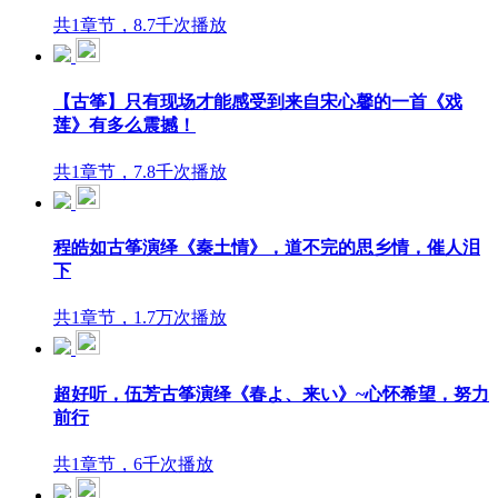
共1章节，8.7千次播放
【古筝】只有现场才能感受到来自宋心馨的一首《戏
莲》有多么震撼！
共1章节，7.8千次播放
程皓如古筝演绎《秦土情》，道不完的思乡情，催人泪
下
共1章节，1.7万次播放
超好听，伍芳古筝演绎《春よ、来い》~心怀希望，努力
前行
共1章节，6千次播放