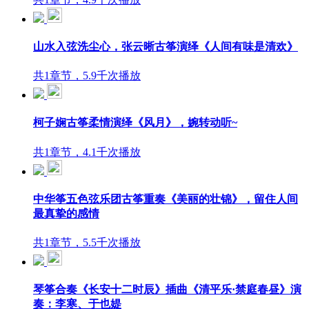
山水入弦洗尘心，张云晰古筝演绎《人间有味是清欢》
共1章节，5.9千次播放
柯子娴古筝柔情演绎《风月》，婉转动听~
共1章节，4.1千次播放
中华筝五色弦乐团古筝重奏《美丽的壮锦》，留住人间
最真挚的感情
共1章节，5.5千次播放
琴筝合奏《长安十二时辰》插曲《清平乐·禁庭春昼》演
奏：李寒、于也媞