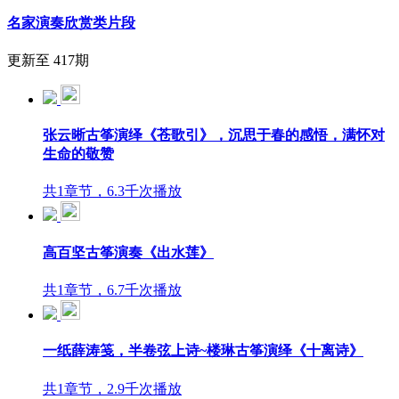
名家演奏欣赏类片段
更新至 417期
张云晰古筝演绎《苍歌引》，沉思于春的感悟，满怀对
生命的敬赞
共1章节，6.3千次播放
高百坚古筝演奏《出水莲》
共1章节，6.7千次播放
一纸薛涛笺，半卷弦上诗~楼琳古筝演绎《十离诗》
共1章节，2.9千次播放