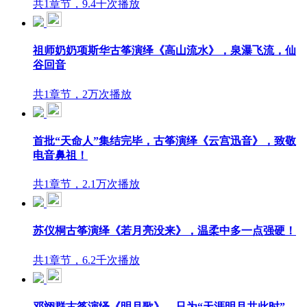
共1章节，9.4千次播放
祖师奶奶项斯华古筝演绎《高山流水》，泉瀑飞流，仙
谷回音
共1章节，2万次播放
首批“天命人”集结完毕，古筝演绎《云宫迅音》，致敬
电音鼻祖！
共1章节，2.1万次播放
苏仪桐古筝演绎《若月亮没来》，温柔中多一点强硬！
共1章节，6.2千次播放
邓翊群古筝演绎《明月歌》，只为“天涯明月共此时”