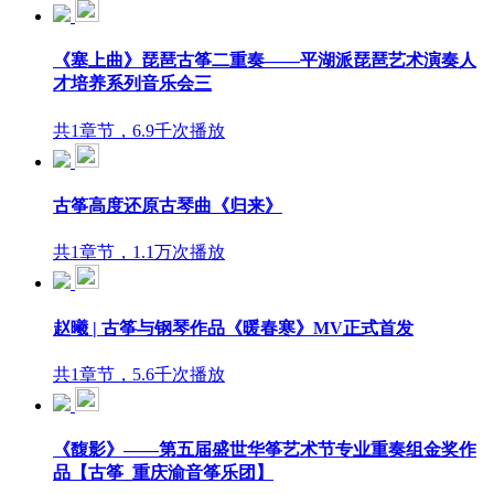
《塞上曲》琵琶古筝二重奏——平湖派琵琶艺术演奏人
才培养系列音乐会三
共1章节，6.9千次播放
古筝高度还原古琴曲《归来》
共1章节，1.1万次播放
赵曦 | 古筝与钢琴作品《暖春寒》MV正式首发
共1章节，5.6千次播放
《馥影》——第五届盛世华筝艺术节专业重奏组金奖作
品【古筝_重庆渝音筝乐团】