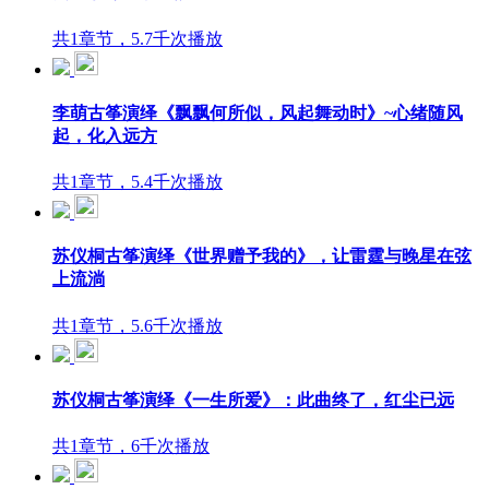
共1章节，5.7千次播放
李萌古筝演绎《飘飘何所似，风起舞动时》~心绪随风
起，化入远方
共1章节，5.4千次播放
苏仪桐古筝演绎《世界赠予我的》，让雷霆与晚星在弦
上流淌
共1章节，5.6千次播放
苏仪桐古筝演绎《一生所爱》：此曲终了，红尘已远
共1章节，6千次播放