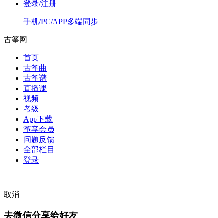
登录/注册
手机/PC/APP多端同步
古筝网
首页
古筝曲
古筝谱
直播课
视频
考级
App下载
筝享会员
问题反馈
全部栏目
登录
取消
去微信分享给好友