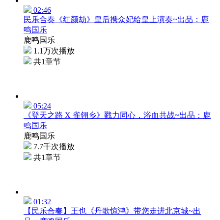
02:46
民乐合奏《红颜劫》皇后携众妃给皇上演奏~出品：鹿
鸣国乐
鹿鸣国乐
1.1万次播放
共1章节
05:24
《登天之路 X 雀翎乡》戮力同心，浴血共战~出品：鹿
鸣国乐
鹿鸣国乐
7.7千次播放
共1章节
01:32
【民乐合奏】王也《丹歌惊鸿》带您走进北京城~出