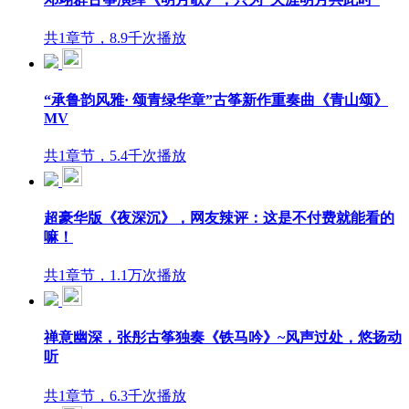
共1章节，8.9千次播放
“承鲁韵风雅· 颂青绿华章”古筝新作重奏曲《青山颂》
MV
共1章节，5.4千次播放
超豪华版《夜深沉》，网友辣评：这是不付费就能看的
嘛！
共1章节，1.1万次播放
禅意幽深，张彤古筝独奏《铁马吟》~风声过处，悠扬动
听
共1章节，6.3千次播放