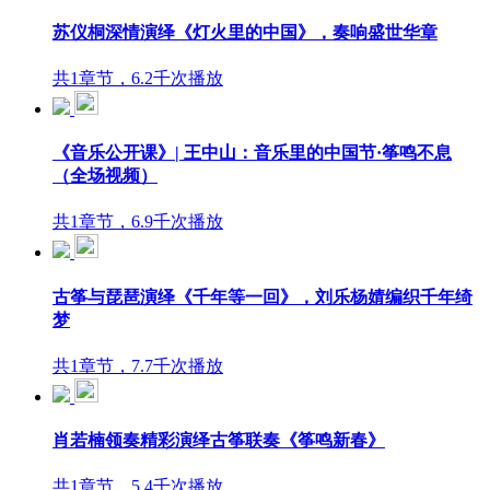
苏仪桐深情演绎《灯火里的中国》，奏响盛世华章
共1章节，6.2千次播放
《音乐公开课》| 王中山：音乐里的中国节·筝鸣不息
（全场视频）
共1章节，6.9千次播放
古筝与琵琶演绎《千年等一回》，刘乐杨婧编织千年绮
梦
共1章节，7.7千次播放
肖若楠领奏精彩演绎古筝联奏《筝鸣新春》
共1章节，5.4千次播放