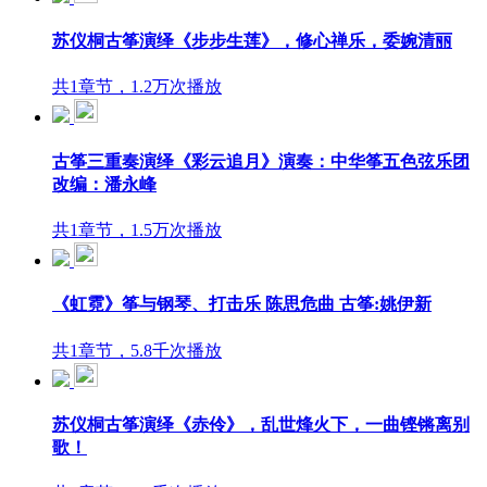
苏仪桐古筝演绎《步步生莲》，修心禅乐，委婉清丽
共1章节，1.2万次播放
古筝三重奏演绎《彩云追月》演奏：中华筝五色弦乐团
改编：潘永峰
共1章节，1.5万次播放
《虹霓》筝与钢琴、打击乐 陈思危曲 古筝:姚伊新
共1章节，5.8千次播放
苏仪桐古筝演绎《赤伶》，乱世烽火下，一曲铿锵离别
歌！