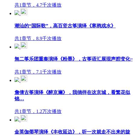
共1章节，4.7千次播放
潮汕的“国际歌”，高百坚古筝演绎《寒鸦戏水》
共1章节，8.9千次播放
無二筝乐团重奏演绎《粉墨》，古筝语汇展现声腔变化~
共1章节，7.1千次播放
詹倩古筝演绎《醉京斓》，我徜徉在这京城，看繁花似
锦…
共1章节，1.2万次播放
金英伽倻琴演绎《丰收延边》，听一次就走不出来的旋