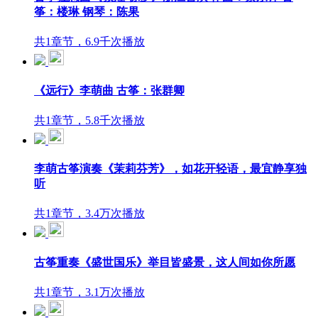
筝：楼琳 钢琴：陈果
共1章节，6.9千次播放
《远行》李萌曲 古筝：张群卿
共1章节，5.8千次播放
李萌古筝演奏《茉莉芬芳》，如花开轻语，最宜静享独
听
共1章节，3.4万次播放
古筝重奏《盛世国乐》举目皆盛景，这人间如你所愿
共1章节，3.1万次播放