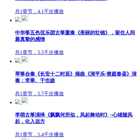
共1章节，4.1千次播放
中华筝五色弦乐团古筝重奏《美丽的壮锦》，留住人间
最真挚的感情
共1章节，5.5千次播放
琴筝合奏《长安十二时辰》插曲《清平乐·禁庭春昼》演
奏：李寒、于也媞
共1章节，5.7千次播放
李萌古筝演绎《飘飘何所似，风起舞动时》~心绪随风
起，化入远方
共1章节，5.4千次播放