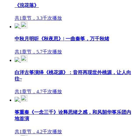
《浣花落》
共1章节，3.3千次播放
中秋月明听《秋夜思》| 一曲秦筝，万千秋绪
共1章节，5.7千次播放
白洋古筝演绎《桃花源》：音符再现世外桃源，让人向
往~
共1章节，4.7千次播放
筝重奏《一念三千》诠释思绪之感，和风韶华筝乐团内
地首演
共1章节，4.2千次播放