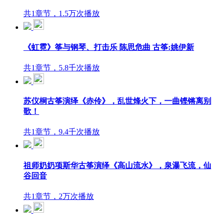
共1章节，1.5万次播放
《虹霓》筝与钢琴、打击乐 陈思危曲 古筝:姚伊新
共1章节，5.8千次播放
苏仪桐古筝演绎《赤伶》，乱世烽火下，一曲铿锵离别
歌！
共1章节，9.4千次播放
祖师奶奶项斯华古筝演绎《高山流水》，泉瀑飞流，仙
谷回音
共1章节，2万次播放