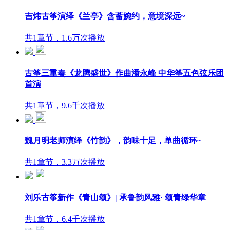
吉炜古筝演绎《兰亭》含蓄婉约，意境深远~
共1章节，1.6万次播放
古筝三重奏《龙腾盛世》作曲潘永峰 中华筝五色弦乐团
首演
共1章节，9.6千次播放
魏月明老师演绎《竹韵》，韵味十足，单曲循环~
共1章节，3.3万次播放
刘乐古筝新作《青山颂》| 承鲁韵风雅· 颂青绿华章
共1章节，6.4千次播放