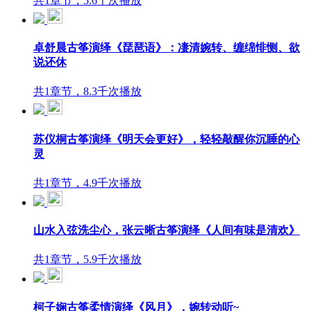
共1章节，5.6千次播放
卓舒晨古筝演绎《琵琶语》：凄清婉转、缠绵悱恻、欲
说还休
共1章节，8.3千次播放
苏仪桐古筝演绎《明天会更好》，轻轻敲醒你沉睡的心
灵
共1章节，4.9千次播放
山水入弦洗尘心，张云晰古筝演绎《人间有味是清欢》
共1章节，5.9千次播放
柯子娴古筝柔情演绎《风月》，婉转动听~