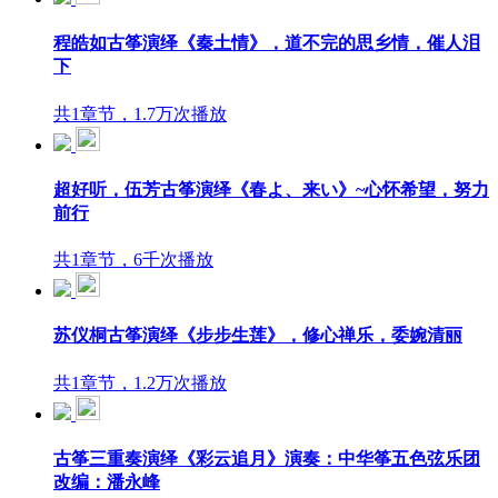
程皓如古筝演绎《秦土情》，道不完的思乡情，催人泪
下
共1章节，1.7万次播放
超好听，伍芳古筝演绎《春よ、来い》~心怀希望，努力
前行
共1章节，6千次播放
苏仪桐古筝演绎《步步生莲》，修心禅乐，委婉清丽
共1章节，1.2万次播放
古筝三重奏演绎《彩云追月》演奏：中华筝五色弦乐团
改编：潘永峰