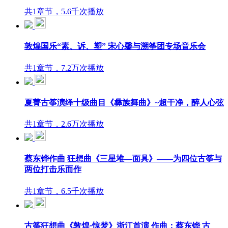
共1章节，5.6千次播放
敦煌国乐“素、诉、塑” 宋心馨与溯筝团专场音乐会
共1章节，7.2万次播放
夏菁古筝演绎十级曲目《彝族舞曲》~超干净，醉人心弦
共1章节，2.6万次播放
蔡东铧作曲 狂想曲《三星堆—面具》——为四位古筝与
两位打击乐而作
共1章节，6.5千次播放
古筝狂想曲《敦煌·惊梦》浙江首演 作曲：蔡东铧 古