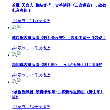
首批“天命人”集结完毕，古筝演绎《云宫迅音》，致敬
电音鼻祖！
共1章节，2.1万次播放
苏仪桐古筝演绎《若月亮没来》，温柔中多一点强硬！
共1章节，6.2千次播放
邓翊群古筝演绎《明月歌》，只为“天涯明月共此时”
共1章节，8.9千次播放
“承鲁韵风雅· 颂青绿华章”古筝新作重奏曲《青山颂》
MV
共1章节，5.4千次播放