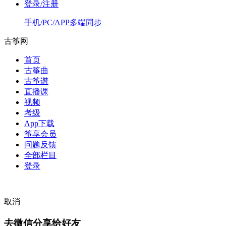
登录/注册
手机/PC/APP多端同步
古筝网
首页
古筝曲
古筝谱
直播课
视频
考级
App下载
筝享会员
问题反馈
全部栏目
登录
取消
去微信分享给好友