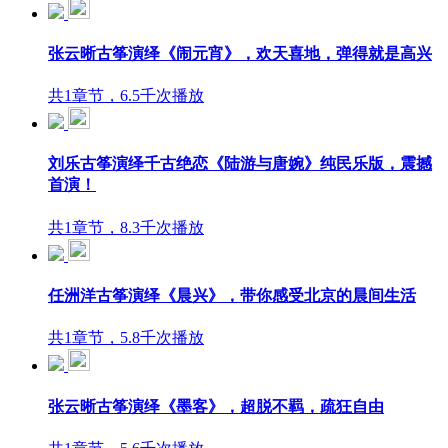
张云晰古筝演绎《闹元宵》，欢天喜地，弹得就是高兴
共1章节，6.5千次播放
刘乐古筝演绎千古绝恋《陆游与唐婉》纯民乐版，震撼
首演！
共1章节，8.3千次播放
任洲洋古筝演绎《晨兴》，带你感受北京的晨间生活
共1章节，5.8千次播放
张云晰古筝演绎《墨客》，超脱不羁，疏狂自由