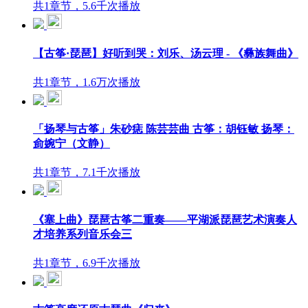
共1章节，5.6千次播放
【古筝·琵琶】好听到哭：刘乐、汤云理 - 《彝族舞曲》
共1章节，1.6万次播放
「扬琴与古筝」朱砂痣 陈芸芸曲 古筝：胡钰敏 扬琴：
侴婉宁（文静）
共1章节，7.1千次播放
《塞上曲》琵琶古筝二重奏——平湖派琵琶艺术演奏人
才培养系列音乐会三
共1章节，6.9千次播放