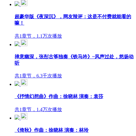
超豪华版《夜深沉》，网友辣评：这是不付费就能看的
嘛！
共1章节，1.1万次播放
禅意幽深，张彤古筝独奏《铁马吟》~风声过处，悠扬动
听
共1章节，6.3千次播放
《抒情幻想曲》作曲：徐晓林 演奏：袁莎
共1章节，1.4万次播放
《倚秋》作曲：徐晓林 演奏：林玲