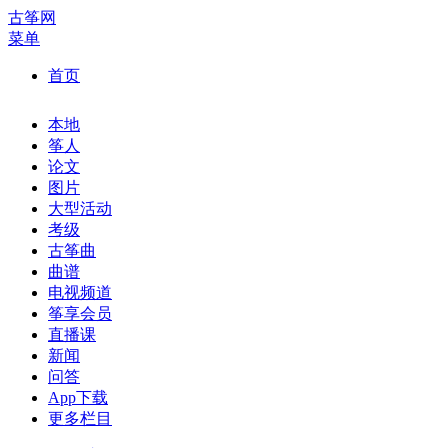
古筝网
菜单
首页
本地
筝人
论文
图片
大型活动
考级
古筝曲
曲谱
电视频道
筝享会员
直播课
新闻
问答
App下载
更多栏目