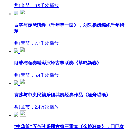
共1章节，6.9千次播放
古筝与琵琶演绎《千年等一回》，刘乐杨婧编织千年绮
梦
共1章节，7.7千次播放
肖若楠领奏精彩演绎古筝联奏《筝鸣新春》
共1章节，5.4千次播放
袁莎与中央民族乐团共奏经典作品《渔舟唱晚》
共1章节，2.4万次播放
“中华筝”五色弦乐团古筝三重奏《金蛇狂舞》：巳巳如