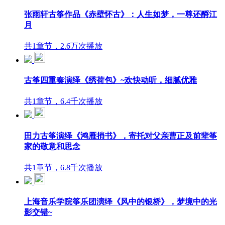
张雨轩古筝作品《赤壁怀古》：人生如梦，一尊还酹江
月
共1章节，2.6万次播放
古筝四重奏演绎《绣荷包》~欢快动听，细腻优雅
共1章节，6.4千次播放
田力古筝演绎《鸿雁捎书》，寄托对父亲曹正及前辈筝
家的敬意和思念
共1章节，6.8千次播放
上海音乐学院筝乐团演绎《风中的银桥》，梦境中的光
影交错~