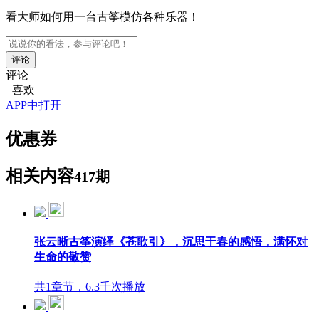
看大师如何用一台古筝模仿各种乐器！
评论
评论
+喜欢
APP中打开
优惠券
相关内容
417期
张云晰古筝演绎《苍歌引》，沉思于春的感悟，满怀对
生命的敬赞
共1章节，6.3千次播放