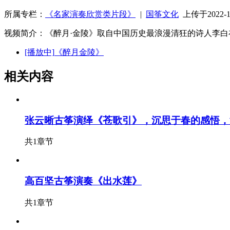
所属专栏：
《名家演奏欣赏类片段》
|
国筝文化
上传于2022-12
视频简介：《醉月·金陵》取自中国历史最浪漫清狂的诗人李
[播放中]
《醉月金陵》
相关内容
张云晰古筝演绎《苍歌引》，沉思于春的感悟，
共1章节
高百坚古筝演奏《出水莲》
共1章节