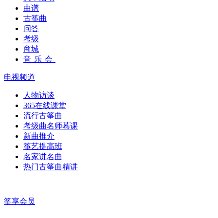
曲谱
古筝曲
问答
考级
商城
音乐会
电视频道
人物访谈
365在线课堂
流行古筝曲
考级曲名师慕课
新曲推介
筝艺提高班
名家讲名曲
热门古筝曲精讲
筝享会员