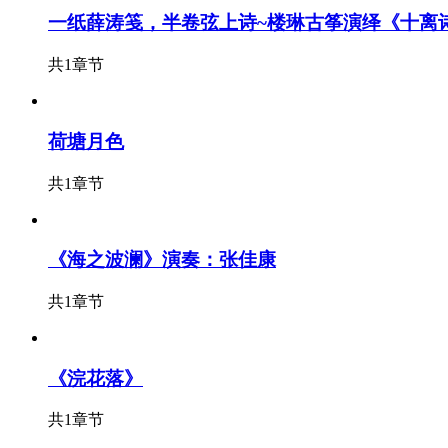
一纸薛涛笺，半卷弦上诗~楼琳古筝演绎《十离
共1章节
荷塘月色
共1章节
《海之波澜》演奏：张佳康
共1章节
《浣花落》
共1章节