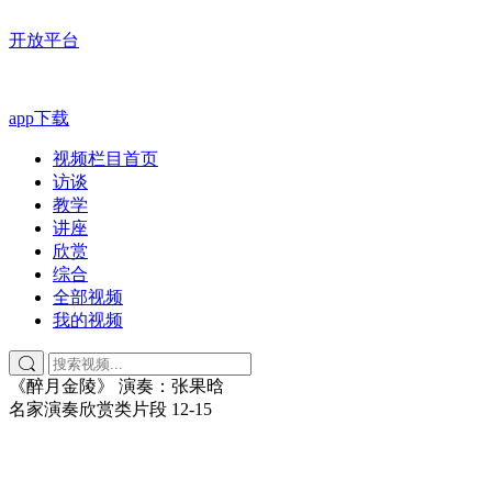
开放平台
app下载
视频栏目首页
访谈
教学
讲座
欣赏
综合
全部视频
我的视频
《醉月金陵》 演奏：张果晗
名家演奏欣赏类片段
12-15