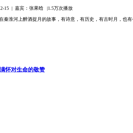
-15
|
嘉宾：张果晗 |
1.5万次播放
白在秦淮河上醉酒捉月的故事，有诗意，有历史，有古时月，也有
满怀对生命的敬赞