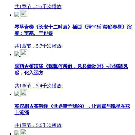
共1章节，5.5千次播放
琴筝合奏《长安十二时辰》插曲《清平乐·禁庭春昼》演
奏：李寒、于也媞
共1章节，5.7千次播放
李萌古筝演绎《飘飘何所似，风起舞动时》~心绪随风
起，化入远方
共1章节，5.4千次播放
苏仪桐古筝演绎《世界赠予我的》，让雷霆与晚星在弦
上流淌
共1章节，5.6千次播放