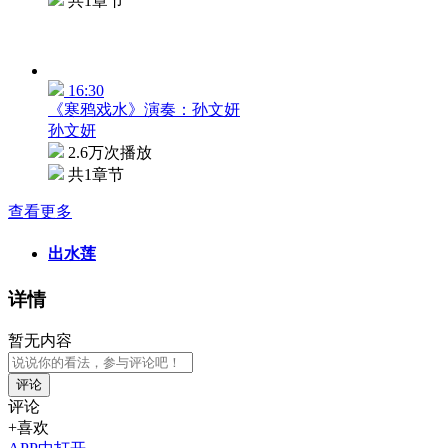
共1章节
16:30
《寒鸦戏水》演奏：孙文妍
孙文妍
2.6万次播放
共1章节
查看更多
出水莲
详情
暂无内容
评论
评论
+喜欢