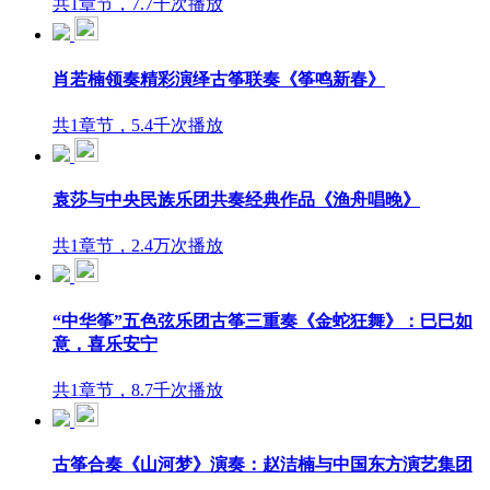
共1章节，7.7千次播放
肖若楠领奏精彩演绎古筝联奏《筝鸣新春》
共1章节，5.4千次播放
袁莎与中央民族乐团共奏经典作品《渔舟唱晚》
共1章节，2.4万次播放
“中华筝”五色弦乐团古筝三重奏《金蛇狂舞》：巳巳如
意，喜乐安宁
共1章节，8.7千次播放
古筝合奏《山河梦》演奏：赵洁楠与中国东方演艺集团