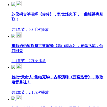
苏仪桐古筝演绎《赤伶》，乱世烽火下，一曲铿锵离别
歌！
共1章节，9.3千次播放
祖师奶奶项斯华古筝演绎《高山流水》，泉瀑飞流，仙
谷回音
共1章节，2万次播放
首批“天命人”集结完毕，古筝演绎《云宫迅音》，致敬
电音鼻祖！
共1章节，2.1万次播放