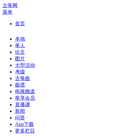
古筝网
菜单
首页
本地
筝人
论文
图片
大型活动
考级
古筝曲
曲谱
电视频道
筝享会员
直播课
新闻
问答
App下载
更多栏目