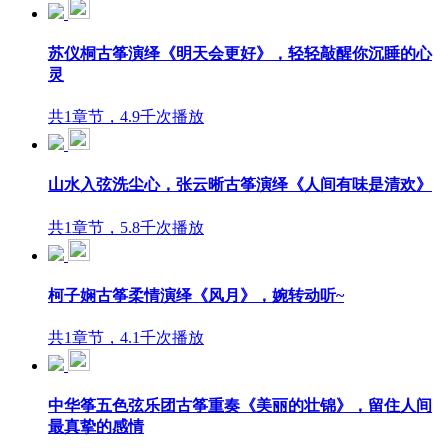
苏仪桐古筝演绎《明天会更好》，轻轻敲醒你沉睡的心
灵
共1章节，4.9千次播放
山水入弦洗尘心，张云晰古筝演绎《人间有味是清欢》
共1章节，5.8千次播放
柯子娴古筝柔情演绎《风月》，婉转动听~
共1章节，4.1千次播放
中华筝五色弦乐团古筝重奏《美丽的壮锦》，留住人间
最真挚的感情