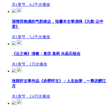
共1章节，6.2千次播放
深情而饱满的气韵表达，张馨丰古筝演绎《九歌·云中
君》
共1章节，5.2千次播放
《云之南》演奏：袁莎 袁莉 水晶石组合
共1章节，1万次播放
张雨轩古筝作品《赤壁怀古》：人生如梦，一尊还酹江
月
共1章节，2.6万次播放