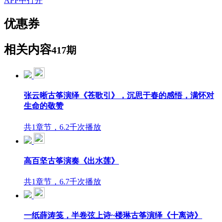
APP中打开
优惠券
相关内容
417期
张云晰古筝演绎《苍歌引》，沉思于春的感悟，满怀对
生命的敬赞
共1章节，6.2千次播放
高百坚古筝演奏《出水莲》
共1章节，6.7千次播放
一纸薛涛笺，半卷弦上诗~楼琳古筝演绎《十离诗》