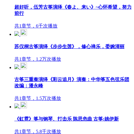
超好听，伍芳古筝演绎《春よ、来い》~心怀希望，努力
前行
共1章节，6千次播放
苏仪桐古筝演绎《步步生莲》，修心禅乐，委婉清丽
共1章节，1.2万次播放
古筝三重奏演绎《彩云追月》演奏：中华筝五色弦乐团
改编：潘永峰
共1章节，1.5万次播放
《虹霓》筝与钢琴、打击乐 陈思危曲 古筝:姚伊新
共1章节，5.8千次播放