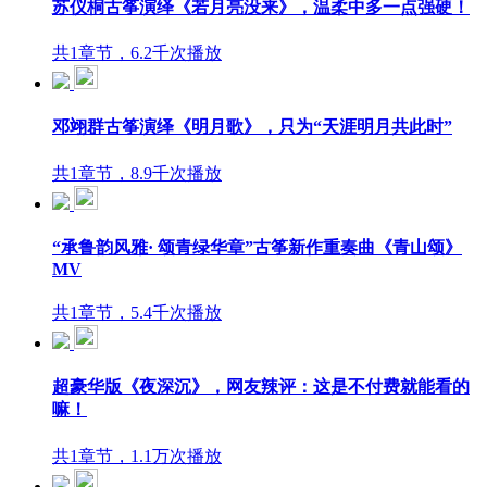
苏仪桐古筝演绎《若月亮没来》，温柔中多一点强硬！
共1章节，6.2千次播放
邓翊群古筝演绎《明月歌》，只为“天涯明月共此时”
共1章节，8.9千次播放
“承鲁韵风雅· 颂青绿华章”古筝新作重奏曲《青山颂》
MV
共1章节，5.4千次播放
超豪华版《夜深沉》，网友辣评：这是不付费就能看的
嘛！
共1章节，1.1万次播放