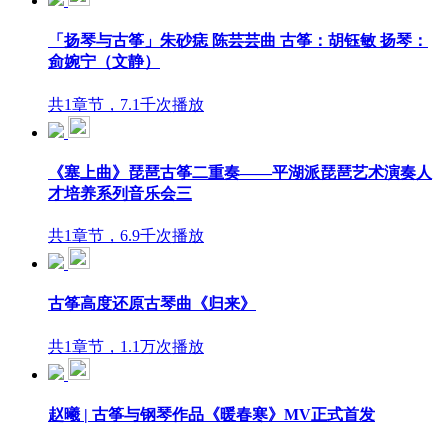
「扬琴与古筝」朱砂痣 陈芸芸曲 古筝：胡钰敏 扬琴：
侴婉宁（文静）
共1章节，7.1千次播放
《塞上曲》琵琶古筝二重奏——平湖派琵琶艺术演奏人
才培养系列音乐会三
共1章节，6.9千次播放
古筝高度还原古琴曲《归来》
共1章节，1.1万次播放
赵曦 | 古筝与钢琴作品《暖春寒》MV正式首发