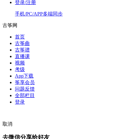
登录/注册
手机/PC/APP多端同步
古筝网
首页
古筝曲
古筝谱
直播课
视频
考级
App下载
筝享会员
问题反馈
全部栏目
登录
取消
去微信分享给好友