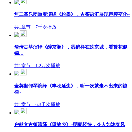
無二筝乐团重奏演绎《粉墨》，古筝语汇展现声腔变化~
共1章节，7千次播放
詹倩古筝演绎《醉京斓》，我徜徉在这京城，看繁花似
锦…
共1章节，1.2万次播放
金英伽倻琴演绎《丰收延边》，听一次就走不出来的旋
律~
共1章节，6.3千次播放
户献文古筝演绎《望故乡》~明朗轻快，令人如沐春风