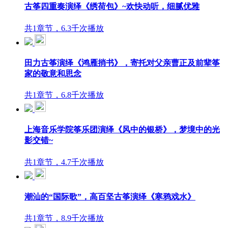
古筝四重奏演绎《绣荷包》~欢快动听，细腻优雅
共1章节，6.3千次播放
田力古筝演绎《鸿雁捎书》，寄托对父亲曹正及前辈筝
家的敬意和思念
共1章节，6.8千次播放
上海音乐学院筝乐团演绎《风中的银桥》，梦境中的光
影交错~
共1章节，4.7千次播放
潮汕的“国际歌”，高百坚古筝演绎《寒鸦戏水》
共1章节，8.9千次播放