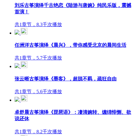
刘乐古筝演绎千古绝恋《陆游与唐婉》纯民乐版，震撼
首演！
共1章节，8.3千次播放
任洲洋古筝演绎《晨兴》，带你感受北京的晨间生活
共1章节，5.7千次播放
张云晰古筝演绎《墨客》，超脱不羁，疏狂自由
共1章节，5.6千次播放
卓舒晨古筝演绎《琵琶语》：凄清婉转、缠绵悱恻、欲
说还休
共1章节，8.2千次播放