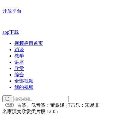
开放平台
app下载
视频栏目首页
访谈
教学
讲座
欣赏
综合
全部视频
我的视频
《翡》古筝、低音筝：董鑫泽 打击乐：宋易非
名家演奏欣赏类片段
12-05