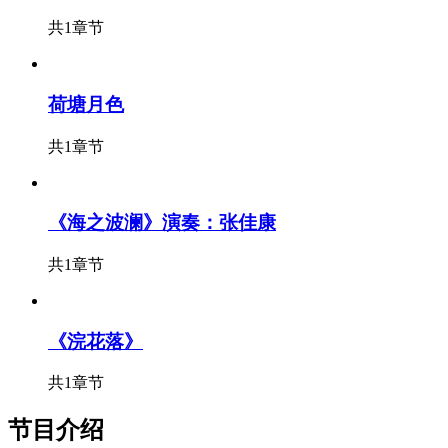
共1章节
荷塘月色
共1章节
《海之波澜》演奏：张佳康
共1章节
《浣花落》
共1章节
节目介绍