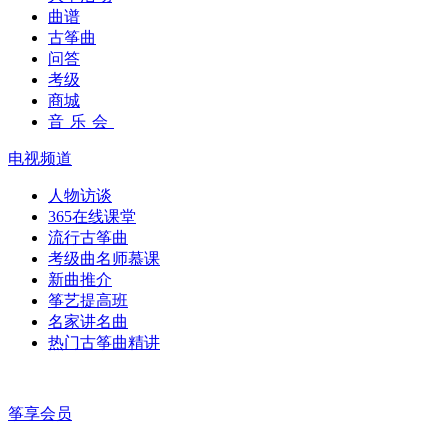
曲谱
古筝曲
问答
考级
商城
音乐会
电视频道
人物访谈
365在线课堂
流行古筝曲
考级曲名师慕课
新曲推介
筝艺提高班
名家讲名曲
热门古筝曲精讲
筝享会员