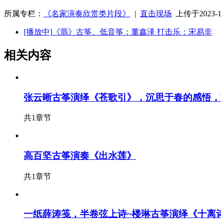
所属专栏：
《名家演奏欣赏类片段》
|
直击现场
上传于2023-12
[播放中]
《翡》古筝、低音筝：董鑫泽 打击乐：宋易非
相关内容
张云晰古筝演绎《苍歌引》，沉思于春的感悟，
共1章节
高百坚古筝演奏《出水莲》
共1章节
一纸薛涛笺，半卷弦上诗~楼琳古筝演绎《十离