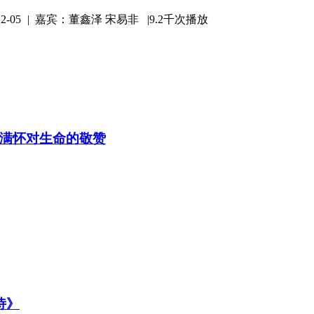
-05
|
嘉宾：董鑫泽 宋易非 |
9.2千次播放
满怀对生命的敬赞
诗》