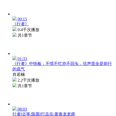
00:15
《行者》
0.4千次播放
共1章节
01:33
《行者》中快板，不慌不忙亦不回头，弦声里全是前行
的底气
肖若楠
2.2千次播放
共1章节
08:03
行者‖古筝:陈晨‖打击乐:黄泰龙老师