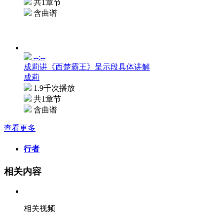
共1章节
含曲谱
--:--
成莉讲《西楚霸王》呈示段具体讲解
成莉
1.9千次播放
共1章节
含曲谱
查看更多
行者
相关内容
相关视频