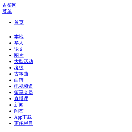
古筝网
菜单
首页
本地
筝人
论文
图片
大型活动
考级
古筝曲
曲谱
电视频道
筝享会员
直播课
新闻
问答
App下载
更多栏目