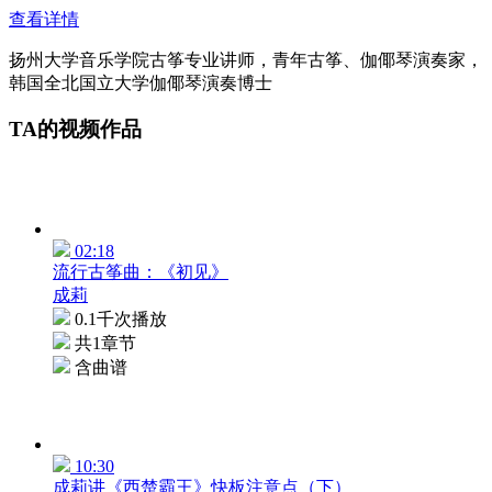
查看详情
扬州大学音乐学院古筝专业讲师，青年古筝、伽倻琴演奏家，
韩国全北国立大学伽倻琴演奏博士
TA的视频作品
02:18
流行古筝曲：《初见》
成莉
0.1千次播放
共1章节
含曲谱
10:30
成莉讲《西楚霸王》快板注意点（下）