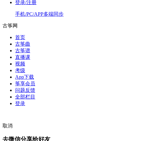
登录/注册
手机/PC/APP多端同步
古筝网
首页
古筝曲
古筝谱
直播课
视频
考级
App下载
筝享会员
问题反馈
全部栏目
登录
取消
去微信分享给好友