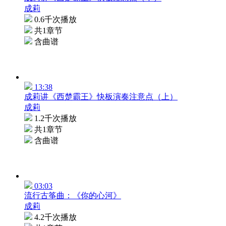
成莉
0.6千次播放
共1章节
含曲谱
13:38
成莉讲《西楚霸王》快板演奏注意点（上）
成莉
1.2千次播放
共1章节
含曲谱
03:03
流行古筝曲：《你的心河》
成莉
4.2千次播放