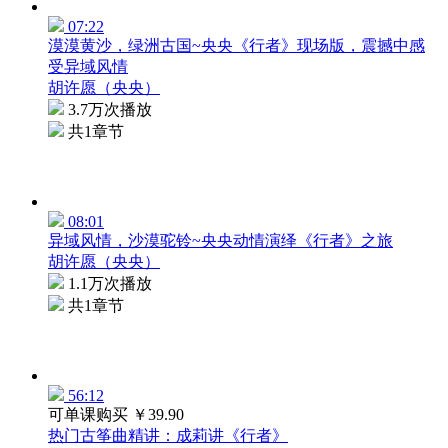
07:22
漠漠黄沙，绿洲古国~央央《行者》现场版，震撼中感
受异域风情
胡许愿（央央）
3.7万次播放
共1章节
08:01
异域风情，沙漠驼铃~央央动情演绎《行者》之旅
胡许愿（央央）
1.1万次播放
共1章节
56:12
可单课购买
￥39.90
热门古筝曲精讲：成莉讲《行者》