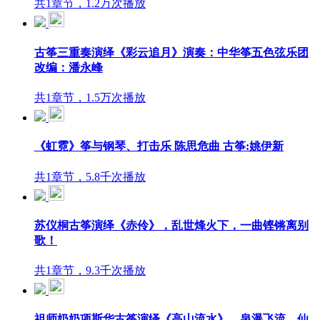
共1章节，1.2万次播放
古筝三重奏演绎《彩云追月》演奏：中华筝五色弦乐团
改编：潘永峰
共1章节，1.5万次播放
《虹霓》筝与钢琴、打击乐 陈思危曲 古筝:姚伊新
共1章节，5.8千次播放
苏仪桐古筝演绎《赤伶》，乱世烽火下，一曲铿锵离别
歌！
共1章节，9.3千次播放
祖师奶奶项斯华古筝演绎《高山流水》，泉瀑飞流，仙