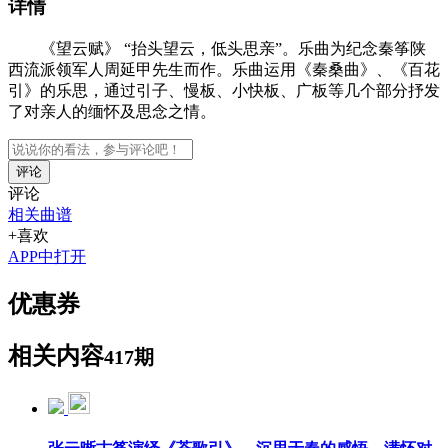
详情
《望云赋》 “抬头望云，低头思亲”。乐曲为纪念秦筝陕
西流派领军人周延甲先生而作。乐曲运用《秦桑曲》、《百花
引》的乐思，通过引子、慢板、小快板、广板等几个部分抒发
了对亲人的缅怀及思念之情。
评论
评论
相关曲谱
+喜欢
APP中打开
优惠券
相关内容
417期