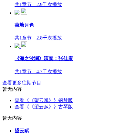
共1章节，2.9千次播放
荷塘月色
共1章节，2.8千次播放
《海之波澜》演奏：张佳康
共1章节，4.7千次播放
查看更多往期节目
暂无内容
查看《《望云赋》》钢琴版
查看《《望云赋》》古琴版
暂无内容
望云赋