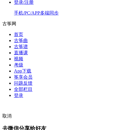
登录/注册
手机/PC/APP多端同步
古筝网
首页
古筝曲
古筝谱
直播课
视频
考级
App下载
筝享会员
问题反馈
全部栏目
登录
取消
去微信分享给好友