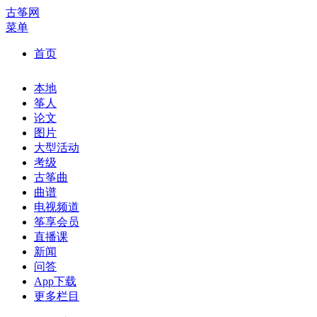
古筝网
菜单
首页
本地
筝人
论文
图片
大型活动
考级
古筝曲
曲谱
电视频道
筝享会员
直播课
新闻
问答
App下载
更多栏目