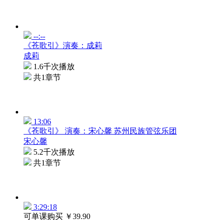
--:--
《苍歌引》演奏：成莉
成莉
1.6千次播放
共1章节
13:06
《苍歌引》 演奏：宋心馨 苏州民族管弦乐团
宋心馨
5.2千次播放
共1章节
3:29:18
可单课购买
￥39.90