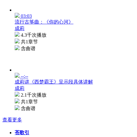
03:03
流行古筝曲：《你的心河》
成莉
4.3千次播放
共1章节
含曲谱
--:--
成莉讲《西楚霸王》呈示段具体讲解
成莉
2.1千次播放
共1章节
含曲谱
查看更多
苍歌引