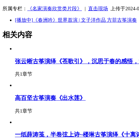
所属专栏：
《名家演奏欣赏类片段》
|
直击现场
上传于2024-04
[播放中]
《春洲吟》世界首演 | 文子洋作品 方菲古筝演奏
相关内容
张云晰古筝演绎《苍歌引》，沉思于春的感悟，
共1章节
高百坚古筝演奏《出水莲》
共1章节
一纸薛涛笺，半卷弦上诗~楼琳古筝演绎《十离