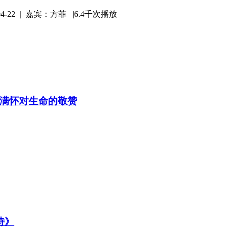
-22
|
嘉宾：方菲 |
6.4千次播放
满怀对生命的敬赞
诗》