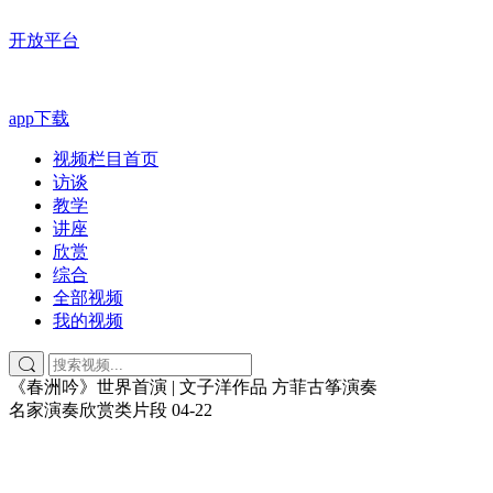
开放平台
app下载
视频栏目首页
访谈
教学
讲座
欣赏
综合
全部视频
我的视频
《春洲吟》世界首演 | 文子洋作品 方菲古筝演奏
名家演奏欣赏类片段
04-22