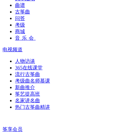
曲谱
古筝曲
问答
考级
商城
音乐会
电视频道
人物访谈
365在线课堂
流行古筝曲
考级曲名师慕课
新曲推介
筝艺提高班
名家讲名曲
热门古筝曲精讲
筝享会员