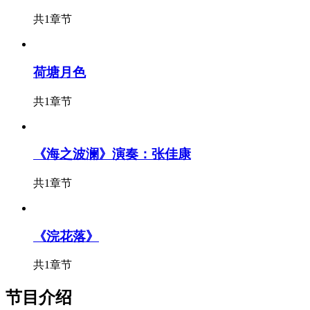
共1章节
荷塘月色
共1章节
《海之波澜》演奏：张佳康
共1章节
《浣花落》
共1章节
节目介绍