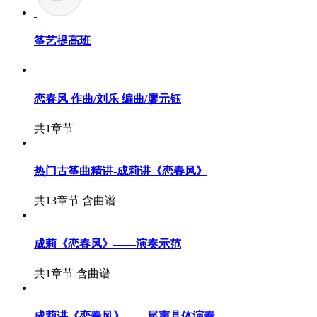
筝艺提高班
恋春风 作曲/刘乐 编曲/廖元钰
共1章节
热门古筝曲精讲-成莉讲《恋春风》
共13章节
含曲谱
成莉《恋春风》——演奏示范
共1章节
含曲谱
成莉讲《恋春风》——尾声具体演奏