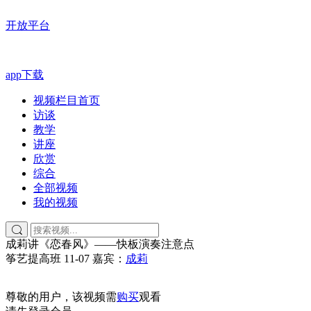
开放平台
app下载
视频栏目首页
访谈
教学
讲座
欣赏
综合
全部视频
我的视频
成莉讲《恋春风》——快板演奏注意点
筝艺提高班
11-07
嘉宾：
成莉
尊敬的用户，该视频需
购买
观看