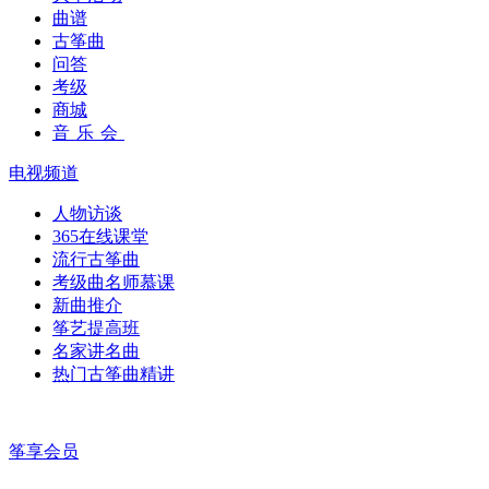
曲谱
古筝曲
问答
考级
商城
音乐会
电视频道
人物访谈
365在线课堂
流行古筝曲
考级曲名师慕课
新曲推介
筝艺提高班
名家讲名曲
热门古筝曲精讲
筝享会员