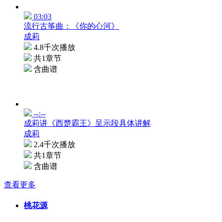
03:03
流行古筝曲：《你的心河》
成莉
4.8千次播放
共1章节
含曲谱
--:--
成莉讲《西楚霸王》呈示段具体讲解
成莉
2.4千次播放
共1章节
含曲谱
查看更多
桃花源