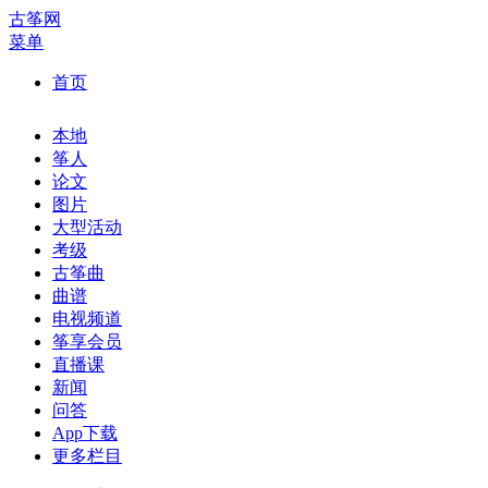
古筝网
菜单
首页
本地
筝人
论文
图片
大型活动
考级
古筝曲
曲谱
电视频道
筝享会员
直播课
新闻
问答
App下载
更多栏目