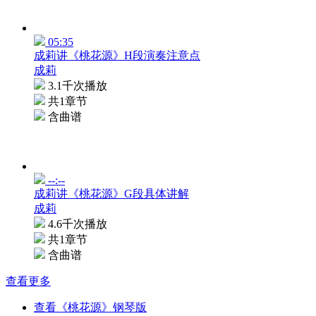
05:35
成莉讲《桃花源》H段演奏注意点
成莉
3.1千次播放
共1章节
含曲谱
--:--
成莉讲《桃花源》G段具体讲解
成莉
4.6千次播放
共1章节
含曲谱
查看更多
查看《桃花源》钢琴版