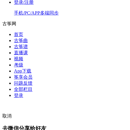
登录/注册
手机/PC/APP多端同步
古筝网
首页
古筝曲
古筝谱
直播课
视频
考级
App下载
筝享会员
问题反馈
全部栏目
登录
取消
去微信分享给好友