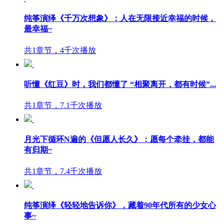
纯筝演绎《千万次想象》：人在无限接近幸福的时候，
最幸福~
共1章节，4千次播放
听懂《红豆》时，我们都懂了 “相聚离开，都有时候”...
共1章节，7.1千次播放
月光下循环N遍的《但愿人长久》：愿每个牵挂，都能
有归期~
共1章节，7.4千次播放
纯筝演绎《轻轻地告诉你》，藏着90年代所有的少女心
事~