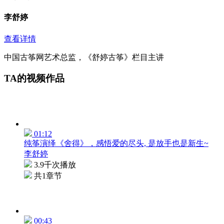
李舒婷
查看详情
中国古筝网艺术总监，《舒婷古筝》栏目主讲
TA的视频作品
01:12
纯筝演绎《舍得》，感悟爱的尽头, 是放手也是新生~
李舒婷
3.9千次播放
共1章节
00:43