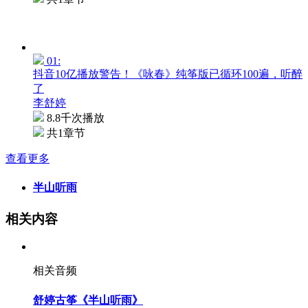
01:
抖音10亿播放警告！《咏春》纯筝版已循环100遍，听醉
了
李舒婷
8.8千次播放
共1章节
查看更多
半山听雨
相关内容
相关音频
舒婷古筝《半山听雨》