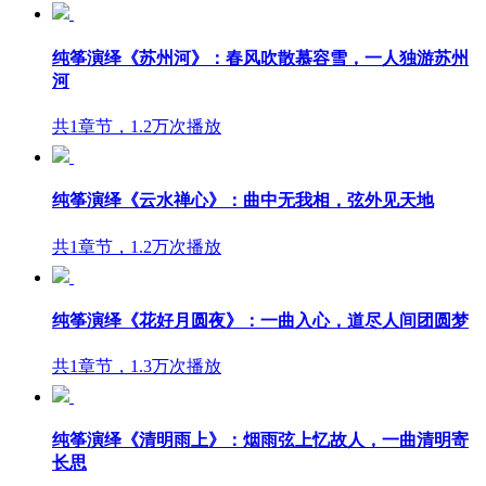
纯筝演绎《苏州河》：春风吹散慕容雪，一人独游苏州
河
共1章节，1.2万次播放
纯筝演绎《云水禅心》：曲中无我相，弦外见天地
共1章节，1.2万次播放
纯筝演绎《花好月圆夜》：一曲入心，道尽人间团圆梦
共1章节，1.3万次播放
纯筝演绎《清明雨上》：烟雨弦上忆故人，一曲清明寄
长思