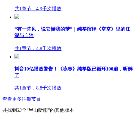
共1章节，4.9千次播放
“有一阵风，说它懂我的梦”｜纯筝演绎《空空》里的江
湖与自洽
共1章节，4.8千次播放
抖音10亿播放警告！《咏春》纯筝版已循环100遍，听醉
了
共1章节，8.8千次播放
查看更多往期节目
共找到
33
个“半山听雨”的其他版本