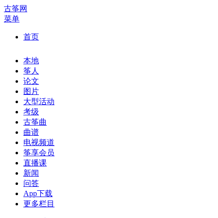
古筝网
菜单
首页
本地
筝人
论文
图片
大型活动
考级
古筝曲
曲谱
电视频道
筝享会员
直播课
新闻
问答
App下载
更多栏目