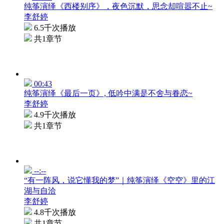
纯筝演绎《西楼别序》，夜色沉默，思念却喧嚣不止~
李舒婷
6.5千次播放
共1章节
00:43
纯筝演绎《最后一页》, 低吟中满是不舍与眷恋~
李舒婷
4.9千次播放
共1章节
--:--
“有一阵风，说它懂我的梦”｜纯筝演绎《空空》里的江
湖与自洽
李舒婷
4.8千次播放
共1章节