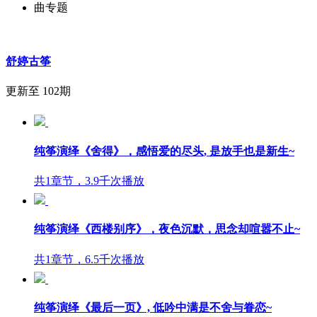
曲专题
舒婷古筝
更新至 102期
纯筝演绎《舍得》，感悟爱的尽头, 是放手也是新生~
共1章节，3.9千次播放
纯筝演绎《西楼别序》，夜色沉默，思念却喧嚣不止~
共1章节，6.5千次播放
纯筝演绎《最后一页》, 低吟中满是不舍与眷恋~