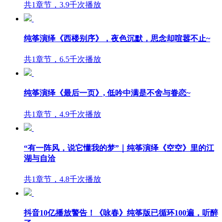
共1章节，3.9千次播放
纯筝演绎《西楼别序》，夜色沉默，思念却喧嚣不止~
共1章节，6.5千次播放
纯筝演绎《最后一页》, 低吟中满是不舍与眷恋~
共1章节，4.9千次播放
“有一阵风，说它懂我的梦”｜纯筝演绎《空空》里的江
湖与自洽
共1章节，4.8千次播放
抖音10亿播放警告！《咏春》纯筝版已循环100遍，听醉