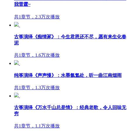
我雷霆~
共1章节，2.3万次播放
古筝演绎《痴情冢》：今生君恩还不尽，愿有来生化春
泥
共1章节，1.6万次播放
纯筝演绎《声声慢》：水墨氤氲处，听一曲江南烟雨
共1章节，1.3万次播放
古筝演绎《万水千山总是情》：经典老歌，令人回味无
穷
共1章节，1.1万次播放