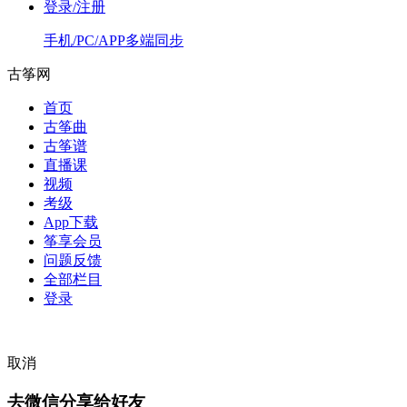
登录/注册
手机/PC/APP多端同步
古筝网
首页
古筝曲
古筝谱
直播课
视频
考级
App下载
筝享会员
问题反馈
全部栏目
登录
取消
去微信分享给好友