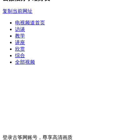
复制当前网址
电视频道首页
访谈
教学
讲座
欣赏
综合
全部视频
登录古筝网账号，尊享高清画质