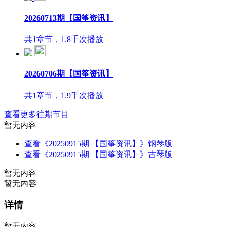
20260713期【国筝资讯】
共1章节，1.8千次播放
20260706期【国筝资讯】
共1章节，1.9千次播放
查看更多往期节目
暂无内容
查看《20250915期 【国筝资讯】》钢琴版
查看《20250915期 【国筝资讯】》古琴版
暂无内容
暂无内容
详情
暂无内容