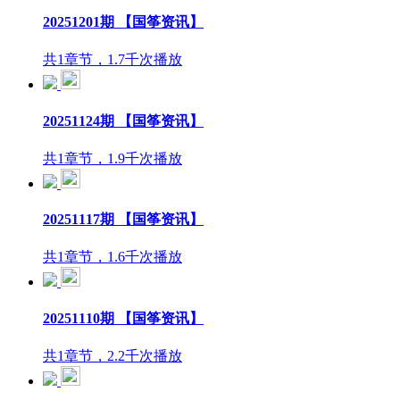
20251201期 【国筝资讯】
共1章节，1.7千次播放
20251124期 【国筝资讯】
共1章节，1.9千次播放
20251117期 【国筝资讯】
共1章节，1.6千次播放
20251110期 【国筝资讯】
共1章节，2.2千次播放