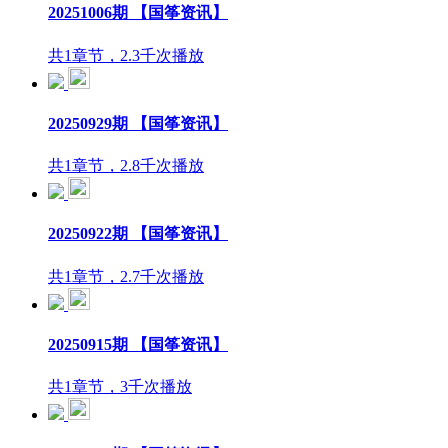
20251006期 【国筝资讯】
共1章节，2.3千次播放
20250929期 【国筝资讯】
共1章节，2.8千次播放
20250922期 【国筝资讯】
共1章节，2.7千次播放
20250915期 【国筝资讯】
共1章节，3千次播放