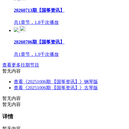
20260713期【国筝资讯】
共1章节，1.8千次播放
20260706期【国筝资讯】
共1章节，1.9千次播放
查看更多往期节目
暂无内容
查看《20251006期 【国筝资讯】》钢琴版
查看《20251006期 【国筝资讯】》古琴版
暂无内容
暂无内容
详情
暂无内容