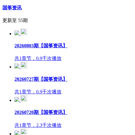
国筝资讯
更新至 55期
20260803期【国筝资讯】
共1章节，0.9千次播放
20260727期【国筝资讯】
共1章节，0.9千次播放
20260720期【国筝资讯】
共1章节，2.3千次播放