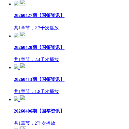
20260427期【国筝资讯】
共1章节，2.2千次播放
20260420期【国筝资讯】
共1章节，2.4千次播放
20260413期【国筝资讯】
共1章节，1.8千次播放
20260406期【国筝资讯】
共1章节，2千次播放