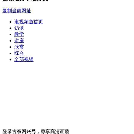
复制当前网址
电视频道首页
访谈
教学
讲座
欣赏
综合
全部视频
登录古筝网账号，尊享高清画质