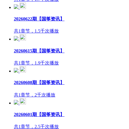
20260622期【国筝资讯】
共1章节，1.5千次播放
20260615期【国筝资讯】
共1章节，1.9千次播放
20260608期【国筝资讯】
共1章节，2千次播放
20260601期【国筝资讯】
共1章节，2.5千次播放