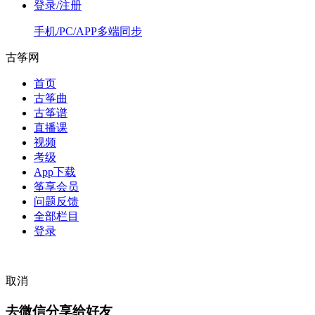
登录/注册
手机/PC/APP多端同步
古筝网
首页
古筝曲
古筝谱
直播课
视频
考级
App下载
筝享会员
问题反馈
全部栏目
登录
取消
去微信分享给好友