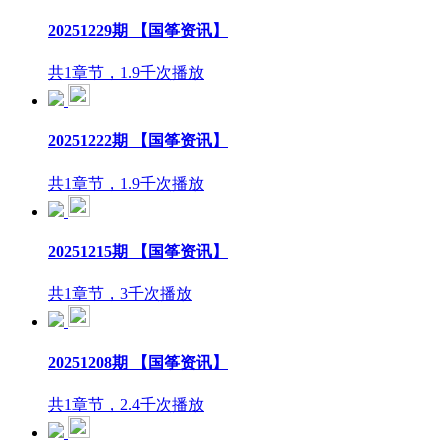
20251229期 【国筝资讯】
共1章节，1.9千次播放
20251222期 【国筝资讯】
共1章节，1.9千次播放
20251215期 【国筝资讯】
共1章节，3千次播放
20251208期 【国筝资讯】
共1章节，2.4千次播放