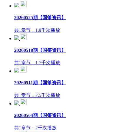
20260525期【国筝资讯】
共1章节，1.9千次播放
20260518期【国筝资讯】
共1章节，1.7千次播放
20260511期【国筝资讯】
共1章节，2.5千次播放
20260504期【国筝资讯】
共1章节，2千次播放