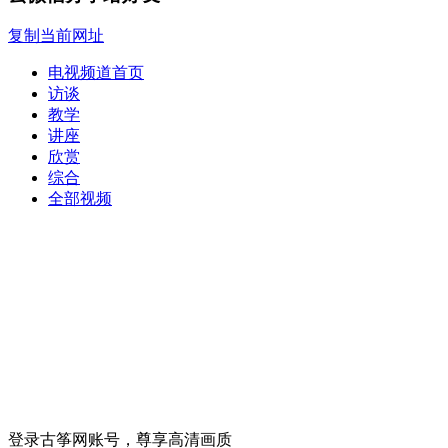
复制当前网址
电视频道首页
访谈
教学
讲座
欣赏
综合
全部视频
登录古筝网账号，尊享高清画质