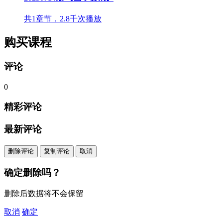
共1章节，2.8千次播放
购买课程
评论
0
精彩评论
最新评论
删除评论
复制评论
取消
确定删除吗？
删除后数据将不会保留
取消
确定