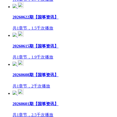
20260622期【国筝资讯】
共1章节，1.5千次播放
20260615期【国筝资讯】
共1章节，1.9千次播放
20260608期【国筝资讯】
共1章节，2千次播放
20260601期【国筝资讯】
共1章节，2.5千次播放