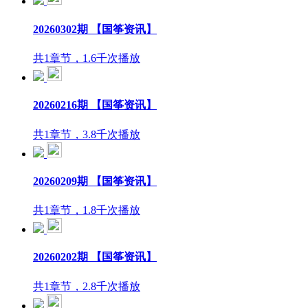
20260302期 【国筝资讯】
共1章节，1.6千次播放
20260216期 【国筝资讯】
共1章节，3.8千次播放
20260209期 【国筝资讯】
共1章节，1.8千次播放
20260202期 【国筝资讯】
共1章节，2.8千次播放