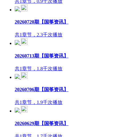
共1章节，0.9千次播放
20260720期【国筝资讯】
共1章节，2.3千次播放
20260713期【国筝资讯】
共1章节，1.8千次播放
20260706期【国筝资讯】
共1章节，1.9千次播放
20260629期【国筝资讯】
共1章节，1.7千次播放