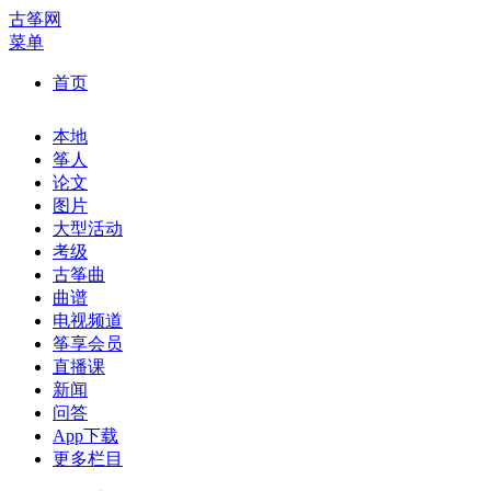
古筝网
菜单
首页
本地
筝人
论文
图片
大型活动
考级
古筝曲
曲谱
电视频道
筝享会员
直播课
新闻
问答
App下载
更多栏目