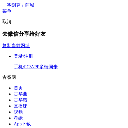
「筝划算」商城
菜单
取消
去微信分享给好友
复制当前网址
登录/注册
手机/PC/APP多端同步
古筝网
首页
古筝曲
古筝谱
直播课
视频
考级
App下载