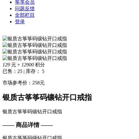
筝享会员
问题反馈
全部栏目
登录
129
元 +
12900
积分
已售：25 | 库存： 5
市场参考价：258元
银质古筝筝码镶钻开口戒指
银质古筝筝码镶钻开口戒指
—— 商品详情 ——
银质古筝筝码镶钻开口戒指