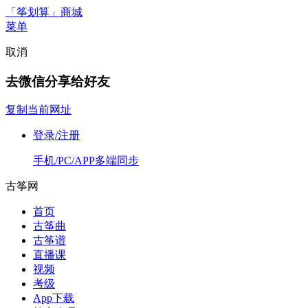
「筝划算」商城
菜单
取消
去微信分享给好友
复制当前网址
登录/注册
手机/PC/APP多端同步
古筝网
首页
古筝曲
古筝谱
直播课
视频
考级
App下载