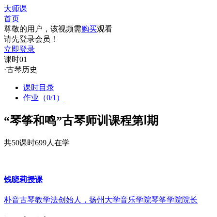
大师课
首页
尊敬的用户，该视频需
购买
观看
请先登录会员！
立即登录
课时01
·古琴历史
课时目录
作业（0/1）
“琴筝和鸣”古琴师训课程第Ⅰ期
共50课时
699人在学
钱晓莉
授课
朴音古琴教学法创始人，扬州大学音乐学院琴筝学院院长