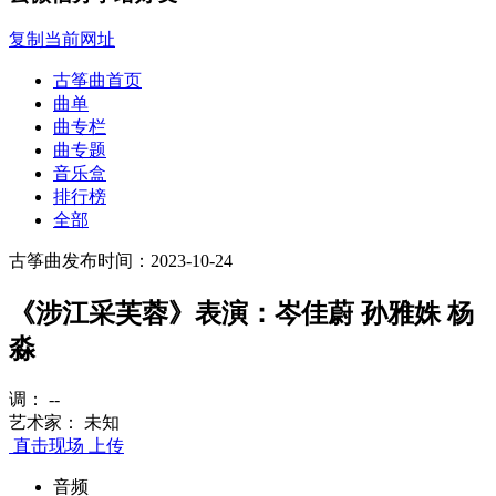
复制当前网址
古筝曲首页
曲单
曲专栏
曲专题
音乐盒
排行榜
全部
古筝曲
发布时间：2023-10-24
《涉江采芙蓉》表演：岑佳蔚 孙雅姝 杨
淼
调： --
艺术家： 未知
直击现场
上传
音频