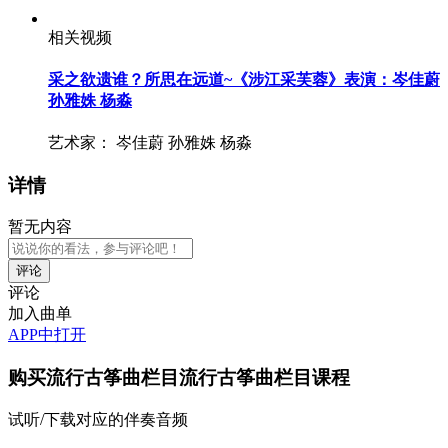
相关视频
采之欲遗谁？所思在远道~《涉江采芙蓉》表演：岑佳蔚
孙雅姝 杨淼
艺术家：
岑佳蔚 孙雅姝 杨淼
详情
暂无内容
评论
加入曲单
APP中打开
购买
流行古筝曲栏目流行古筝曲栏目
课程
试听/下载对应的伴奏音频