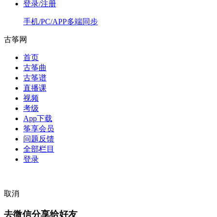
登录/注册
手机/PC/APP多端同步
古筝网
首页
古筝曲
古筝谱
直播课
视频
考级
App下载
筝享会员
问题反馈
全部栏目
登录
取消
去微信分享给好友