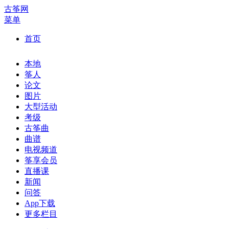
古筝网
菜单
首页
本地
筝人
论文
图片
大型活动
考级
古筝曲
曲谱
电视频道
筝享会员
直播课
新闻
问答
App下载
更多栏目