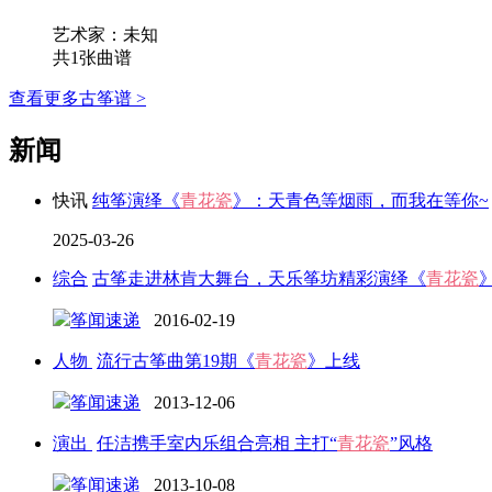
艺术家：未知
共1张曲谱
查看更多古筝谱 >
新闻
快讯
纯筝演绎《
青花瓷
》：天青色等烟雨，而我在等你~
2025-03-26
综合
古筝走进林肯大舞台，天乐筝坊精彩演绎《
青花瓷
筝闻速递
2016-02-19
人物
流行古筝曲第19期《
青花瓷
》上线
筝闻速递
2013-12-06
演出
任洁携手室内乐组合亮相 主打“
青花瓷
”风格
筝闻速递
2013-10-08