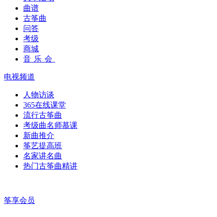
曲谱
古筝曲
问答
考级
商城
音乐会
电视频道
人物访谈
365在线课堂
流行古筝曲
考级曲名师慕课
新曲推介
筝艺提高班
名家讲名曲
热门古筝曲精讲
筝享会员