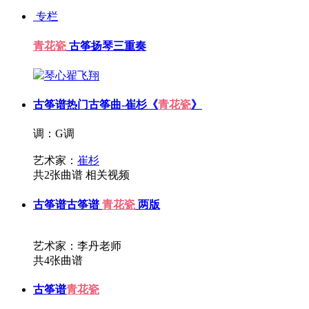
专栏
青花瓷
古筝扬琴三重奏
琴心翟飞翔
古筝谱
热门古筝曲-崔杉《
青花瓷
》
调：G调
艺术家：
崔杉
共2张曲谱
相关视频
古筝谱
古筝谱
青花瓷
两版
艺术家：李丹老师
共4张曲谱
古筝谱
青花瓷