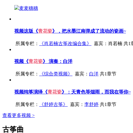
麦麦穗穗
视频
这版《
青花瓷
》，把水墨江南弹成了流动的瓷画~
所属专栏：
《
肖若楠古筝改编合集
》
嘉宾：
肖若楠
共1
视频
《
青花瓷
》 演奏：白洋
所属专栏：
《
综合类视频
》
嘉宾：
白洋
共1章节
视频
纯筝演绎《
青花瓷
》：天青色等烟雨，而我在等你~
所属专栏：
《
舒婷古筝
》
嘉宾：
李舒婷
共1章节
查看更多视频 >
古筝曲