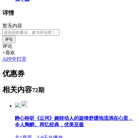
详情
暂无内容
评论
评论
+喜欢
APP中打开
优惠券
相关内容
72期
静心聆听《云河》婉转动人的旋律舒缓地流淌在心里，
令人陶醉。再忆经典，优美至极
共1章节，5.9千次播放