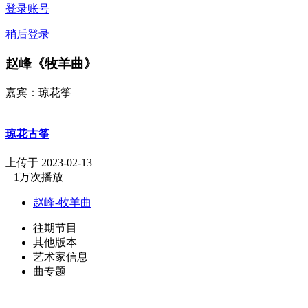
登录账号
稍后登录
赵峰《牧羊曲》
嘉宾：琼花筝
琼花古筝
上传于 2023-02-13
1万次播放
赵峰-牧羊曲
往期节目
其他版本
艺术家信息
曲专题