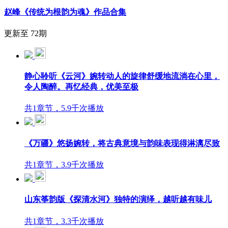
赵峰《传统为根韵为魂》作品合集
更新至 72期
静心聆听《云河》婉转动人的旋律舒缓地流淌在心里，
令人陶醉。再忆经典，优美至极
共1章节，5.9千次播放
《万疆》悠扬婉转，将古典意境与韵味表现得淋漓尽致
共1章节，3.9千次播放
山东筝韵版《探清水河》独特的演绎，越听越有味儿
共1章节，3.3千次播放