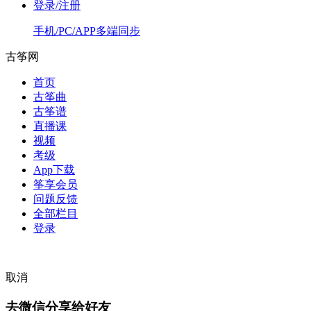
登录/注册
手机/PC/APP多端同步
古筝网
首页
古筝曲
古筝谱
直播课
视频
考级
App下载
筝享会员
问题反馈
全部栏目
登录
取消
去微信分享给好友