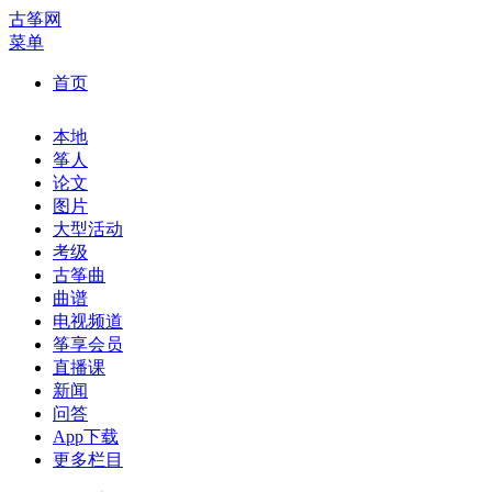
古筝网
菜单
首页
本地
筝人
论文
图片
大型活动
考级
古筝曲
曲谱
电视频道
筝享会员
直播课
新闻
问答
App下载
更多栏目