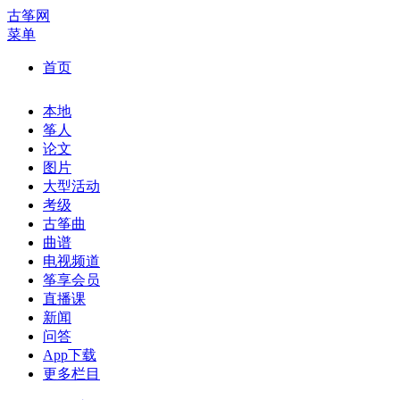
古筝网
菜单
首页
本地
筝人
论文
图片
大型活动
考级
古筝曲
曲谱
电视频道
筝享会员
直播课
新闻
问答
App下载
更多栏目