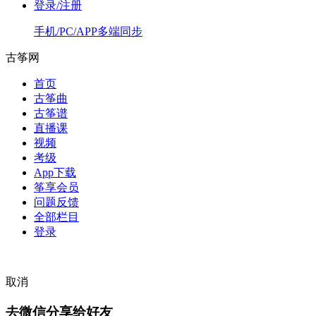
登录/注册
手机/PC/APP多端同步
古筝网
首页
古筝曲
古筝谱
直播课
视频
考级
App下载
筝享会员
问题反馈
全部栏目
登录
取消
去微信分享给好友