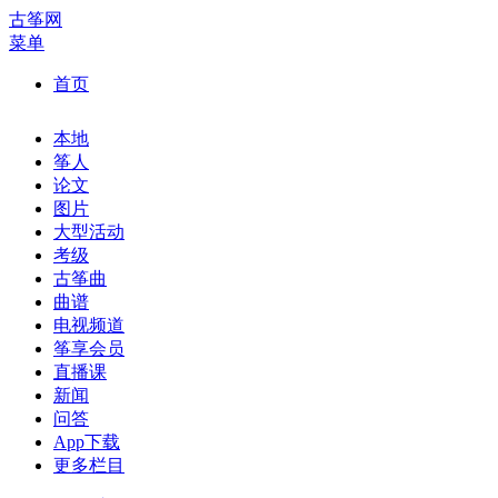
古筝网
菜单
首页
本地
筝人
论文
图片
大型活动
考级
古筝曲
曲谱
电视频道
筝享会员
直播课
新闻
问答
App下载
更多栏目