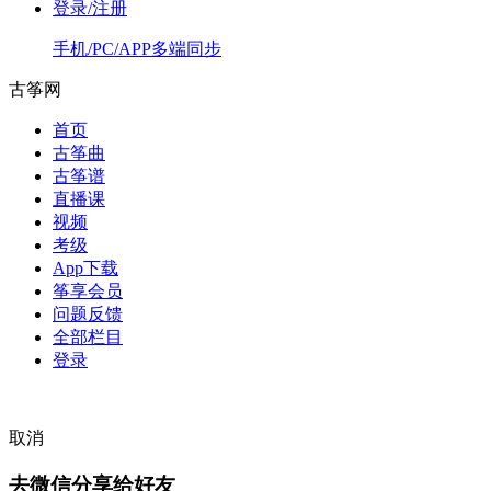
登录/注册
手机/PC/APP多端同步
古筝网
首页
古筝曲
古筝谱
直播课
视频
考级
App下载
筝享会员
问题反馈
全部栏目
登录
取消
去微信分享给好友