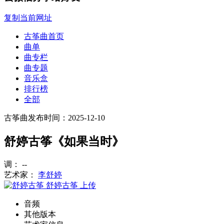
复制当前网址
古筝曲首页
曲单
曲专栏
曲专题
音乐盒
排行榜
全部
古筝曲
发布时间：2025-12-10
舒婷古筝《如果当时》
调： --
艺术家：
李舒婷
舒婷古筝
上传
音频
其他版本