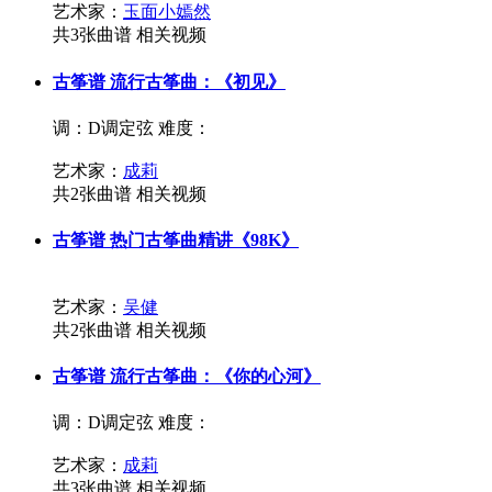
艺术家：
玉面小嫣然
共3张曲谱
相关视频
古筝谱
流行古筝曲：《初见》
调：D调定弦
难度：
艺术家：
成莉
共2张曲谱
相关视频
古筝谱
热门古筝曲精讲《98K》
艺术家：
吴健
共2张曲谱
相关视频
古筝谱
流行古筝曲：《你的心河》
调：D调定弦
难度：
艺术家：
成莉
共3张曲谱
相关视频