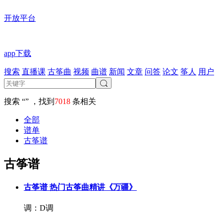
开放平台
app下载
搜索
直播课
古筝曲
视频
曲谱
新闻
文章
问答
论文
筝人
用户
搜索 “” ，找到
7018
条相关
全部
谱单
古筝谱
古筝谱
古筝谱
热门古筝曲精讲《万疆》
调：D调