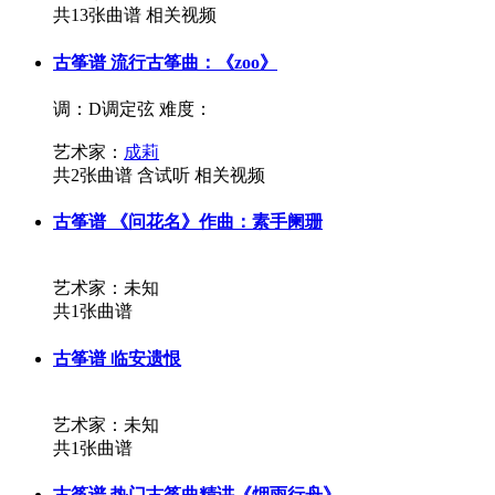
共13张曲谱
相关视频
古筝谱
流行古筝曲：《zoo》
调：D调定弦
难度：
艺术家：
成莉
共2张曲谱
含试听
相关视频
古筝谱
《问花名》作曲：素手阑珊
艺术家：未知
共1张曲谱
古筝谱
临安遗恨
艺术家：未知
共1张曲谱
古筝谱
热门古筝曲精讲《烟雨行舟》