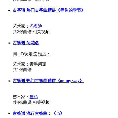
古筝谱
热门古筝曲精讲《等你的季节》
艺术家：
冯奥迪
共2张曲谱
相关视频
古筝谱
问花名
调：D调定弦
难度：
艺术家：素手阑珊
共1张曲谱
古筝谱
热门古筝曲精讲《on my way》
艺术家：
崔杉
共4张曲谱
相关视频
古筝谱
流行古筝曲：《当》