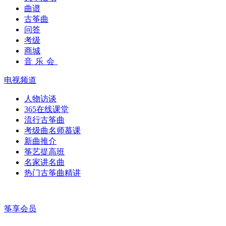
曲谱
古筝曲
问答
考级
商城
音乐会
电视频道
人物访谈
365在线课堂
流行古筝曲
考级曲名师慕课
新曲推介
筝艺提高班
名家讲名曲
热门古筝曲精讲
筝享会员