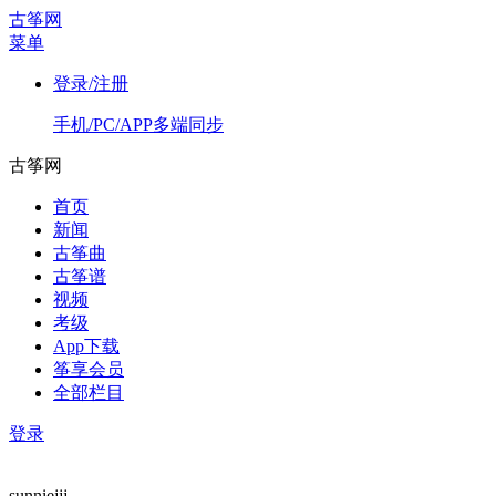
古筝网
菜单
登录/注册
手机/PC/APP多端同步
古筝网
首页
新闻
古筝曲
古筝谱
视频
考级
App下载
筝享会员
全部栏目
登录
sunniejjj