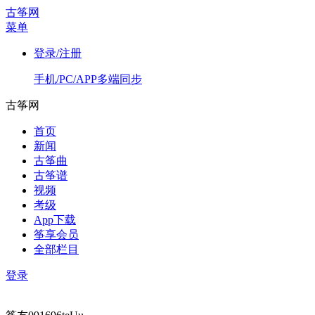
古筝网
菜单
登录/注册
手机/PC/APP多端同步
古筝网
首页
新闻
古筝曲
古筝谱
视频
考级
App下载
筝享会员
全部栏目
登录