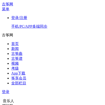
古筝网
菜单
登录/注册
手机/PC/APP多端同步
古筝网
首页
新闻
古筝曲
古筝谱
视频
考级
App下载
筝享会员
全部栏目
登录
音乐人