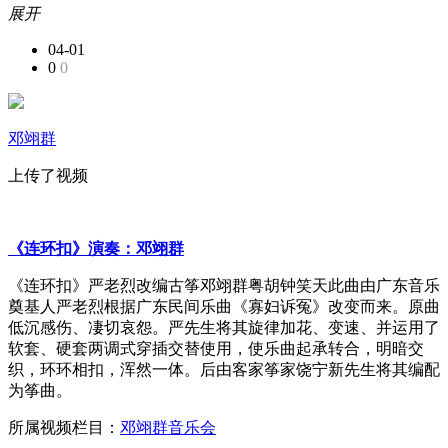
展开
04-01
0
0
邓翊群
上传了视频
《连环扣》演奏：邓翊群
《连环扣》严老烈改编古筝邓翊群粤胡钟笑天此曲由广东音乐
奠基人严老烈根据广东民间乐曲《寡妇诉冤》改变而来。原曲
低沉感伤、凄切哀怨。严先生将其旋律加花、变速、并运用了
软套、硬套两调式穿插交替使用，使乐曲起承转合，明暗交
织，环环相扣，浑然一体。后由客家筝家饶宁新先生将其编配
为筝曲。
所属视频栏目：
邓翊群音乐会