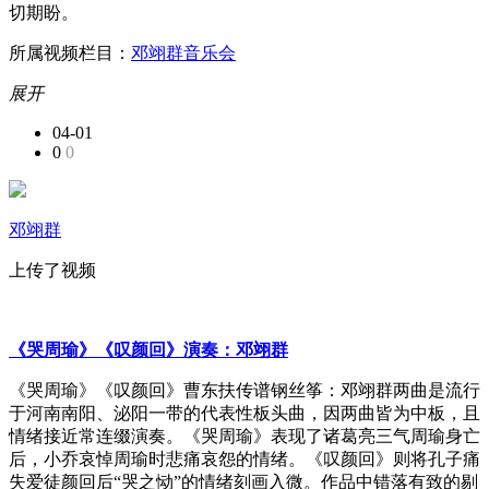
切期盼。
所属视频栏目：
邓翊群音乐会
展开
04-01
0
0
邓翊群
上传了视频
《哭周瑜》《叹颜回》演奏：邓翊群
《哭周瑜》《叹颜回》曹东扶传谱钢丝筝：邓翊群两曲是流行
于河南南阳、泌阳一带的代表性板头曲，因两曲皆为中板，且
情绪接近常连缀演奏。《哭周瑜》表现了诸葛亮三气周瑜身亡
后，小乔哀悼周瑜时悲痛哀怨的情绪。《叹颜回》则将孔子痛
失爱徒颜回后“哭之恸”的情绪刻画入微。作品中错落有致的剔