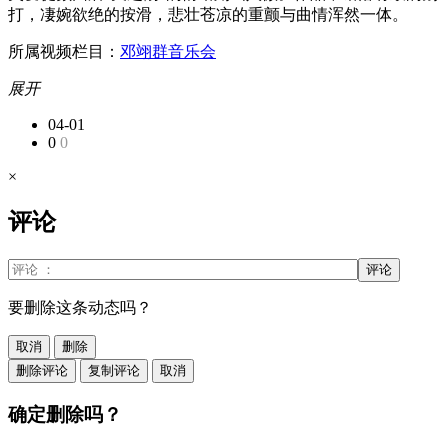
打，凄婉欲绝的按滑，悲壮苍凉的重颤与曲情浑然一体。
所属视频栏目：
邓翊群音乐会
展开
04-01
0
0
×
评论
评论
要删除这条动态吗？
取消
删除
删除评论
复制评论
取消
确定删除吗？