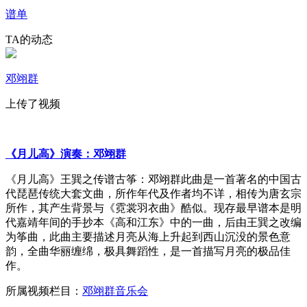
谱单
TA的动态
邓翊群
上传了视频
《月儿高》演奏：邓翊群
《月儿高》王巽之传谱古筝：邓翊群此曲是一首著名的中国古
代琵琶传统大套文曲，所作年代及作者均不详，相传为唐玄宗
所作，其产生背景与《霓裳羽衣曲》酷似。现存最早谱本是明
代嘉靖年间的手抄本《高和江东》中的一曲，后由王巽之改编
为筝曲，此曲主要描述月亮从海上升起到西山沉没的景色意
韵，全曲华丽缠绵，极具舞蹈性，是一首描写月亮的极品佳
作。
所属视频栏目：
邓翊群音乐会