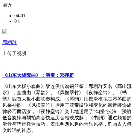
展开
04-01
0
0
邓翊群
上传了视频
《山东大板套曲》：演奏：邓翊群
《山东大板小套曲》黎连俊传谱钢丝筝：邓翊群又名《高山流
水》，全曲由《琴韵》、《风摆翠竹》《夜静銮铃》、《书
韵》四首大板小曲联奏构成。《琴韵》用按滑模拟古琴琴曲的
风采神韵；《风摆翠竹》运用了花带撮轮和变化的颤音装饰旋
律轻巧而活泼；《夜静銮铃》突出地运用了“勾搭”技法，强拍
低音旋律与弱拍高音快速历音相映成趣；《书韵》通过频繁的
滑音与垫音托劈技巧，表现明朗风趣的音乐风格，刻画古人诗
文吟诵的神态。