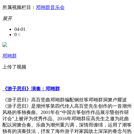
所属视频栏目：
邓翊群音乐会
展开
04-01
0
0
邓翊群
上传了视频
《游子思归》演奏：邓翊群
《游子思归》高百坚曲邓翊群编配钢丝筝邓翊群洞箫卢耀波
《游子思归》是潮州筝第四代传人高百坚先生创作的一首潮州
风格的筝独奏曲。2001年在“中国古筝创作作品展示暨创作研
讨会”上被评为优秀作品。2016年邓翊群应高先生之邀为此曲
配以洞箫合奏。乐曲为潮州重六调，深情而缠绵，运用了潮筝
独有的演奏技法，抒发了海外游子对家园故土深深的眷念与热