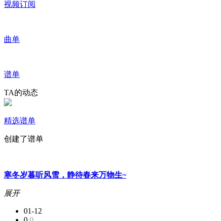
视频订阅
曲单
谱单
TA的动态
精选谱单
创建了谱单
寒冬岁暮听风雪，静待春来万物生~
展开
01-12
0
0