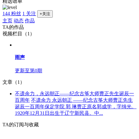
精选谱单
144 粉丝
1 关注
+关注
主页
动态
作品
TA的作品
视频栏目（1）
雨声
更新至第0期
文章（1）
不遗余力，永远朝正——纪念古筝大师曹正先生诞辰一
百周年
不遗余力 永远朝正 ——纪念古筝大师曹正先生
诞辰一百周年保定学院 郭 琳曹正原名郭成学，字缉光。
1920年12月31日出生于辽宁新民县。中...
TA的订阅与收藏