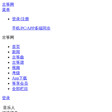
古筝网
菜单
登录/注册
手机/PC/APP多端同步
古筝网
首页
新闻
古筝曲
古筝谱
视频
考级
App下载
筝享会员
全部栏目
登录
音乐人