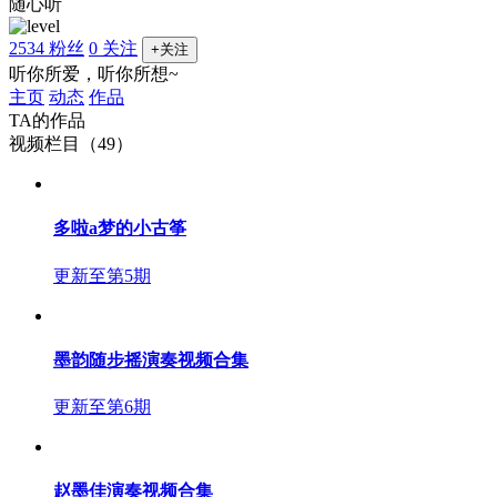
随心听
2534 粉丝
0 关注
+关注
听你所爱，听你所想~
主页
动态
作品
TA的作品
视频栏目（49）
多啦a梦的小古筝
更新至第5期
墨韵随步摇演奏视频合集
更新至第6期
赵墨佳演奏视频合集