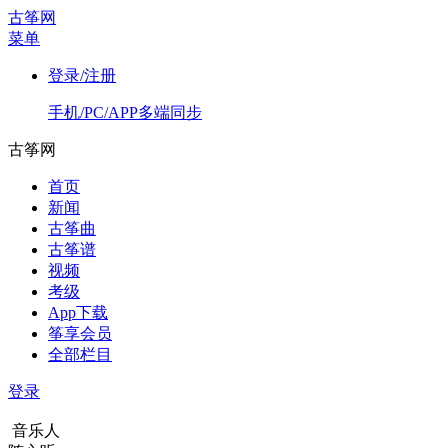
古筝网
菜单
登录/注册
手机/PC/APP多端同步
古筝网
首页
新闻
古筝曲
古筝谱
视频
考级
App下载
筝享会员
全部栏目
登录
音乐人