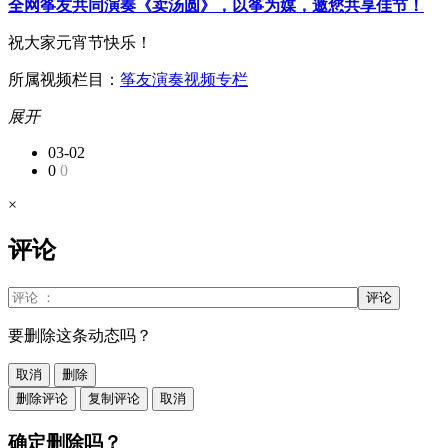
全网筝友共同演奏《卖汤圆》，以筝为媒，邀您共享佳节！
祝大家元宵节快乐！
所属视频栏目：
筝友演奏视频专栏
展开
03-02
0
0
×
评论
评论
要删除这条动态吗？
取消
删除
删除评论
复制评论
取消
确定删除吗？