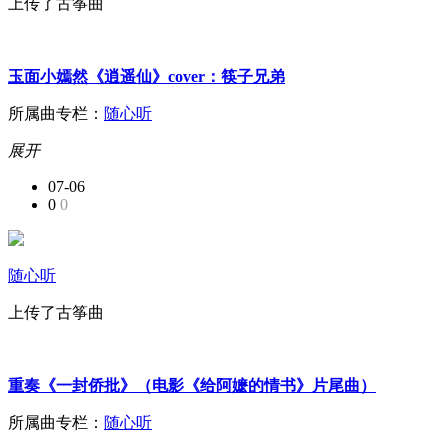
上传了古筝曲
玉面小嫣然《逍遥仙》cover：筷子兄弟
所属曲专栏：
随心听
展开
07-06
0
0
随心听
上传了古筝曲
重奏《一封侨批》（电影《给阿嬷的情书》片尾曲）
所属曲专栏：
随心听