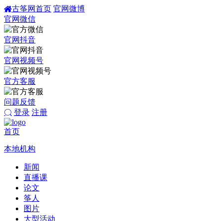
古筝网首页
官网微博
官网微信
官网抖音
官网视频号
官方客服
问题反馈
登录
注册
首页
本地机构
新闻
直播课
论文
筝人
图片
大型活动