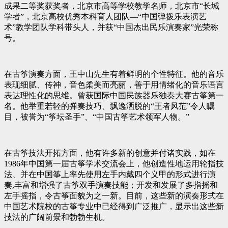
成果二等奖获奖者，北京市高等学校教学名师，北京市“长城
学者”，北京高校优秀本科育人团队—“中国弹拨乐表演艺
术”教学团队学科带头人，并获“中国杰出民乐演奏家”光荣称
号。
在古筝演奏方面，王中山先生有着鲜明的个性特征。他的音乐
表现细腻、传神，音色柔美而亮丽，善于用情绪化的音乐语言
表达理性化的思维。曾获国际中国民族器乐独奏大赛古筝第一
名。他举重若轻的弹奏技巧、飘逸洒脱的“王者风范”令人瞩
目，被誉为“筝坛圣手”、“中国古筝艺术领军人物。”
在古筝技法开拓方面，他有许多新的创意并付诸实践，如在
1986年中国第一届古筝学术交流会上，他创造性地运用轮指技
法、并在中国筝上率先使用左手内戴四个义甲的形式进行演
奏,丰富和增强了古筝双手演奏技能；开发和发展了多指摇和
左手摇指，令古筝面貌为之一新。目前，这些新的演奏形式在
中国艺术院校的古筝专业中已经得到广泛推广，显示出这些新
技法的广阔前景和勃勃生机。