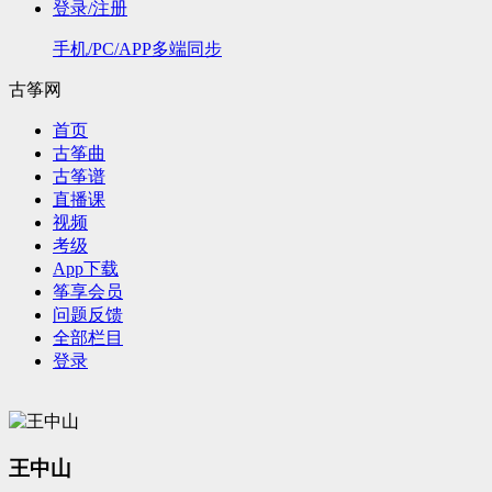
登录/注册
手机/PC/APP多端同步
古筝网
首页
古筝曲
古筝谱
直播课
视频
考级
App下载
筝享会员
问题反馈
全部栏目
登录
王中山