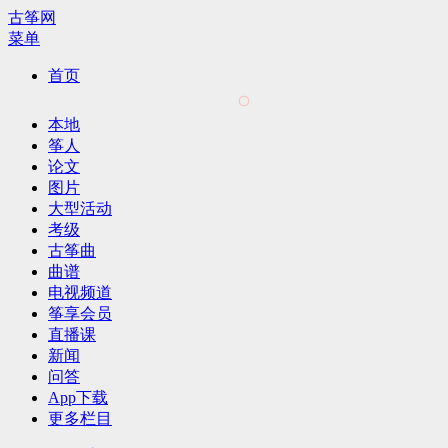
古筝网
菜单
首页
本地
筝人
论文
图片
大型活动
考级
古筝曲
曲谱
电视频道
筝享会员
直播课
新闻
问答
App下载
更多栏目