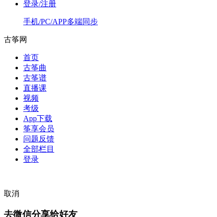
登录/注册
手机/PC/APP多端同步
古筝网
首页
古筝曲
古筝谱
直播课
视频
考级
App下载
筝享会员
问题反馈
全部栏目
登录
取消
去微信分享给好友