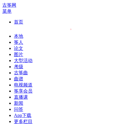
古筝网
菜单
首页
本地
筝人
论文
图片
大型活动
考级
古筝曲
曲谱
电视频道
筝享会员
直播课
新闻
问答
App下载
更多栏目