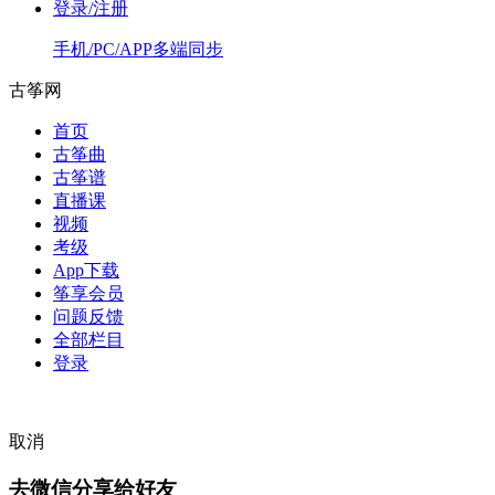
登录/注册
手机/PC/APP多端同步
古筝网
首页
古筝曲
古筝谱
直播课
视频
考级
App下载
筝享会员
问题反馈
全部栏目
登录
取消
去微信分享给好友