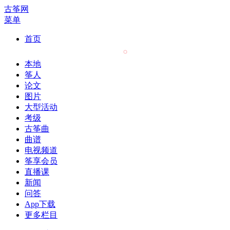
古筝网
菜单
首页
本地
筝人
论文
图片
大型活动
考级
古筝曲
曲谱
电视频道
筝享会员
直播课
新闻
问答
App下载
更多栏目