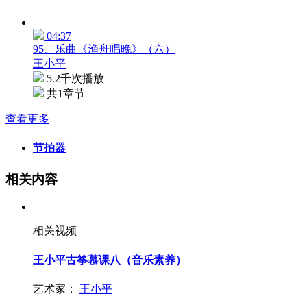
04:37
95、乐曲《渔舟唱晚》（六）
王小平
5.2千次播放
共1章节
查看更多
节拍器
相关内容
相关视频
王小平古筝慕课八（音乐素养）
艺术家：
王小平