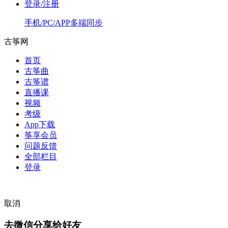
登录/注册
手机/PC/APP多端同步
古筝网
首页
古筝曲
古筝谱
直播课
视频
考级
App下载
筝享会员
问题反馈
全部栏目
登录
取消
去微信分享给好友