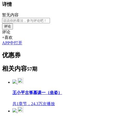
详情
暂无内容
评论
评论
+喜欢
APP中打开
优惠券
相关内容
57期
王小平古筝慕课一（坐姿）
共1章节，24.3万次播放