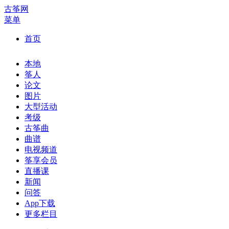
古筝网
菜单
首页
本地
筝人
论文
图片
大型活动
考级
古筝曲
曲谱
电视频道
筝享会员
直播课
新闻
问答
App下载
更多栏目