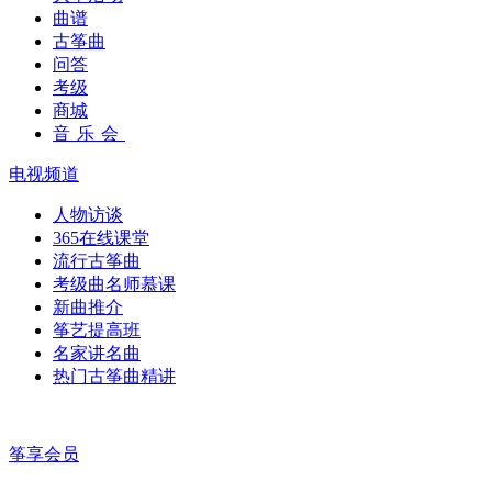
曲谱
古筝曲
问答
考级
商城
音乐会
电视频道
人物访谈
365在线课堂
流行古筝曲
考级曲名师慕课
新曲推介
筝艺提高班
名家讲名曲
热门古筝曲精讲
筝享会员