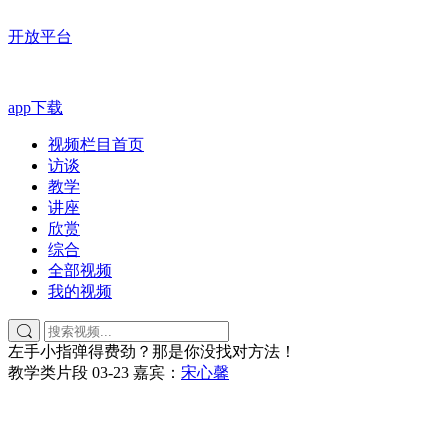
开放平台
app下载
视频栏目首页
访谈
教学
讲座
欣赏
综合
全部视频
我的视频
左手小指弹得费劲？那是你没找对方法！
教学类片段
03-23
嘉宾：
宋心馨