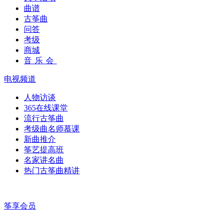
曲谱
古筝曲
问答
考级
商城
音乐会
电视频道
人物访谈
365在线课堂
流行古筝曲
考级曲名师慕课
新曲推介
筝艺提高班
名家讲名曲
热门古筝曲精讲
筝享会员