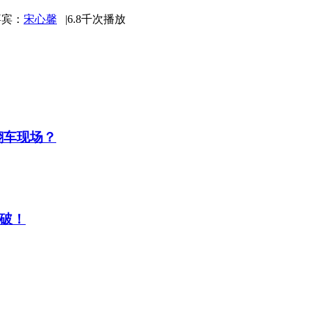
嘉宾：
宋心馨
|
6.8千次播放
翻车现场？
破！