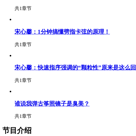
共1章节
宋心馨：1分钟搞懂劈指卡弦的原理！
共1章节
宋心馨：快速指序强调的“颗粒性”原来是这么
共1章节
谁说我弹古筝照镜子是臭美？
共1章节
节目介绍