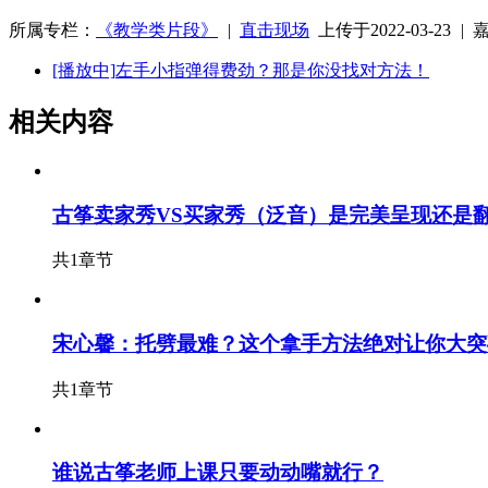
所属专栏：
《教学类片段》
|
直击现场
上传于2022-03-23
|
[播放中]
左手小指弹得费劲？那是你没找对方法！
相关内容
古筝卖家秀VS买家秀（泛音）是完美呈现还是
共1章节
宋心馨：托劈最难？这个拿手方法绝对让你大突
共1章节
谁说古筝老师上课只要动动嘴就行？