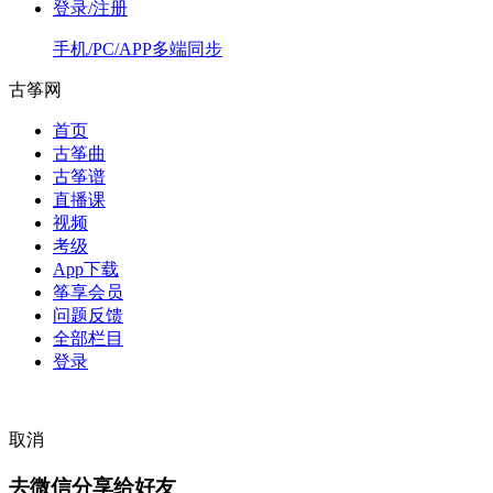
登录/注册
手机/PC/APP多端同步
古筝网
首页
古筝曲
古筝谱
直播课
视频
考级
App下载
筝享会员
问题反馈
全部栏目
登录
取消
去微信分享给好友