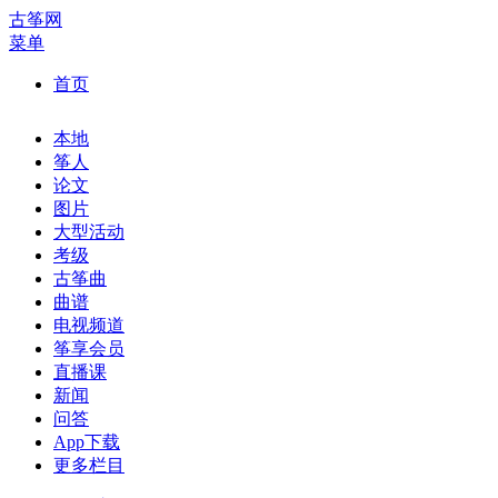
古筝网
菜单
首页
本地
筝人
论文
图片
大型活动
考级
古筝曲
曲谱
电视频道
筝享会员
直播课
新闻
问答
App下载
更多栏目