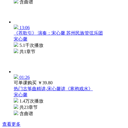
含曲谱
13:06
《苍歌引》 演奏：宋心馨 苏州民族管弦乐团
宋心馨
5.1千次播放
共1章节
01:26
可单课购买
￥39.80
热门古筝曲精讲-宋心馨讲《寒鸦戏水》
宋心馨
1.4万次播放
共23章节
含曲谱
查看更多