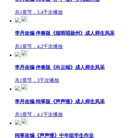
共1章节，3.4千次播放
李丹改编 伴奏版《烟雨唱扬州》成人师生风采
共1章节，4.2千次播放
李丹改编 伴奏版《向云端》成人师生风采
共1章节，3千次播放
李丹改编 纯筝版《声声慢》成人师生风采
共1章节，4.1千次播放
纯筝改编《声声慢》中年组学生作业