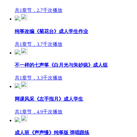
共1章节，2.7千次播放
纯筝改编《菊花台》成人学生作业
共1章节，3.7千次播放
不一样的七声筝《白月光与朱砂痣》成人组
共1章节，3.3千次播放
网课风采《左手指月》成人学生
共1章节，4.9千次播放
成人班《声声慢》纯筝版 弹唱跟练