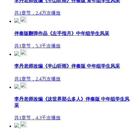
李丹老师改编《半山听雨》伴奏版 青年组学生风采
共1章节，2.4万次播放
伴奏版翻弹作品《左手指月》中年组学生风采
共1章节，5.3千次播放
李丹老师改编《半山听雨》伴奏版 中年组学生风采
共1章节，2.4万次播放
李丹老师改编《这世界那么多人》伴奏版 中年组学生风
采
共1章节，4.3千次播放