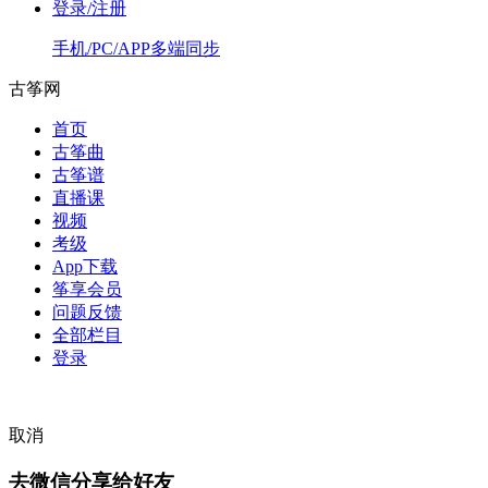
登录/注册
手机/PC/APP多端同步
古筝网
首页
古筝曲
古筝谱
直播课
视频
考级
App下载
筝享会员
问题反馈
全部栏目
登录
取消
去微信分享给好友