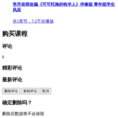
李丹老师改编《可可托海的牧羊人》伴奏版 青年组学生
风采
共1章节，7.2千次播放
购买课程
评论
0
精彩评论
最新评论
删除评论
复制评论
取消
确定删除吗？
删除后数据将不会保留