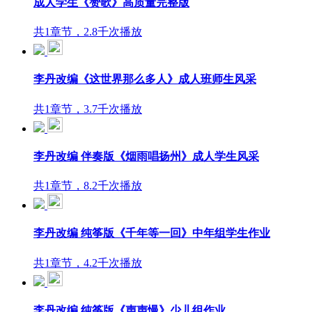
成人学生《赞歌》高质量完整版
共1章节，2.8千次播放
李丹改编《这世界那么多人》成人班师生风采
共1章节，3.7千次播放
李丹改编 伴奏版《烟雨唱扬州》成人学生风采
共1章节，8.2千次播放
李丹改编 纯筝版《千年等一回》中年组学生作业
共1章节，4.2千次播放
李丹改编 纯筝版《声声慢》少儿组作业