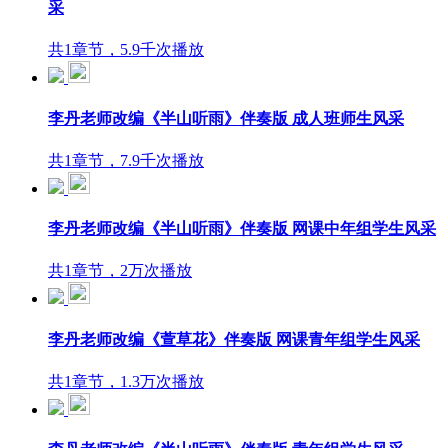
采
共1章节，5.9千次播放
李丹老师改编《半山听雨》伴奏版 成人班师生风采
共1章节，7.9千次播放
李丹老师改编《半山听雨》伴奏版 网课中年组学生风采
共1章节，2万次播放
李丹老师改编《萱草花》伴奏版 网课青年组学生风采
共1章节，1.3万次播放