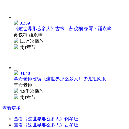
01:59
《这世界那么多人》古筝：苏仪桐 钢琴：潘永峰
苏仪桐 潘永峰
1.1万次播放
共1章节
04:40
李丹老师改编《这世界那么多人》少儿组风采
李丹老师
4.9千次播放
共1章节
查看更多
查看《这世界那么多人》钢琴版
查看《这世界那么多人》古琴版