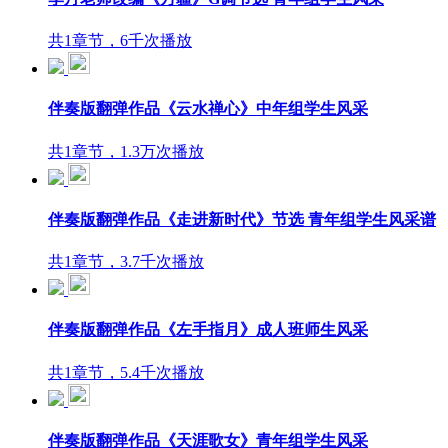
共1章节，6千次播放
伴奏版翻弹作品《云水禅心》中年组学生风采
共1章节，1.3万次播放
伴奏版翻弹作品《走进新时代》节选 青年组学生风采谱
共1章节，3.7千次播放
伴奏版翻弹作品《左手指月》成人班师生风采
共1章节，5.4千次播放
伴奏版翻弹作品《天涯歌女》青年组学生风采