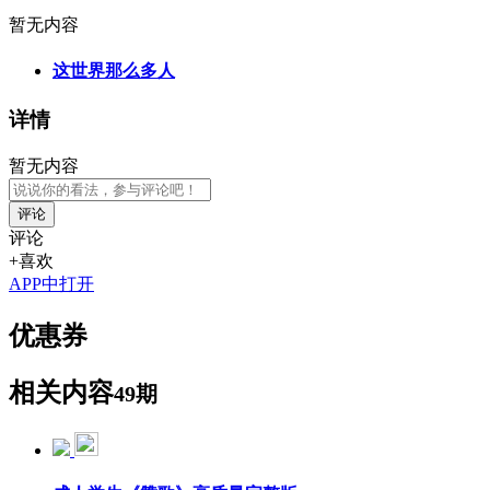
暂无内容
这世界那么多人
详情
暂无内容
评论
评论
+喜欢
APP中打开
优惠券
相关内容
49期