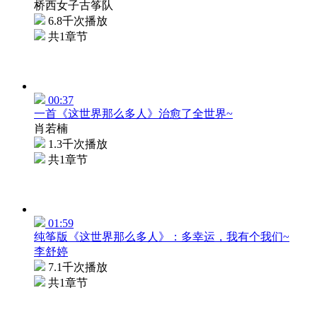
桥西女子古筝队
6.8千次播放
共1章节
00:37
一首《这世界那么多人》治愈了全世界~
肖若楠
1.3千次播放
共1章节
01:59
纯筝版《这世界那么多人》：多幸运，我有个我们~
李舒婷
7.1千次播放
共1章节