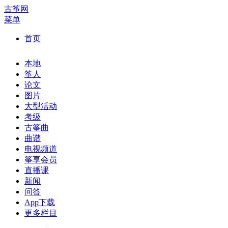
古筝网
菜单
首页
本地
筝人
论文
图片
大型活动
考级
古筝曲
曲谱
电视频道
筝享会员
直播课
新闻
问答
App下载
更多栏目