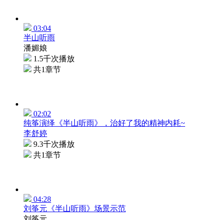
03:04
半山听雨
潘媚娘
1.5千次播放
共1章节
02:02
纯筝演绎《半山听雨》，治好了我的精神内耗~
李舒婷
9.3千次播放
共1章节
04:28
刘筝元《半山听雨》场景示范
刘筝元