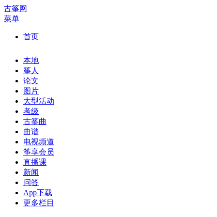
古筝网
菜单
首页
本地
筝人
论文
图片
大型活动
考级
古筝曲
曲谱
电视频道
筝享会员
直播课
新闻
问答
App下载
更多栏目