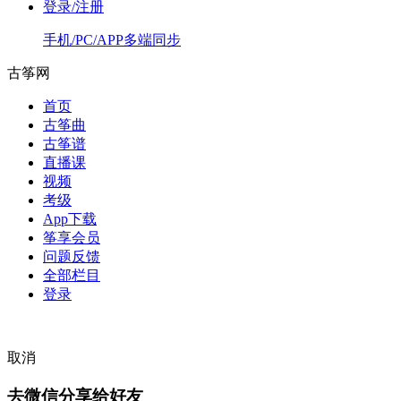
登录/注册
手机/PC/APP多端同步
古筝网
首页
古筝曲
古筝谱
直播课
视频
考级
App下载
筝享会员
问题反馈
全部栏目
登录
取消
去微信分享给好友