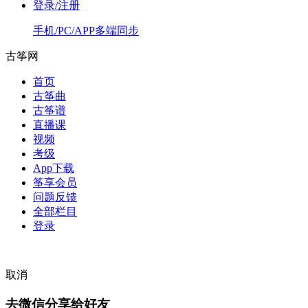
登录/注册
手机/PC/APP多端同步
古筝网
首页
古筝曲
古筝谱
直播课
视频
考级
App下载
筝享会员
问题反馈
全部栏目
登录
取消
去微信分享给好友