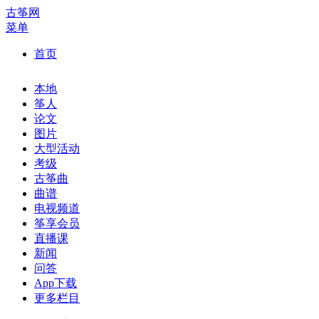
古筝网
菜单
首页
本地
筝人
论文
图片
大型活动
考级
古筝曲
曲谱
电视频道
筝享会员
直播课
新闻
问答
App下载
更多栏目