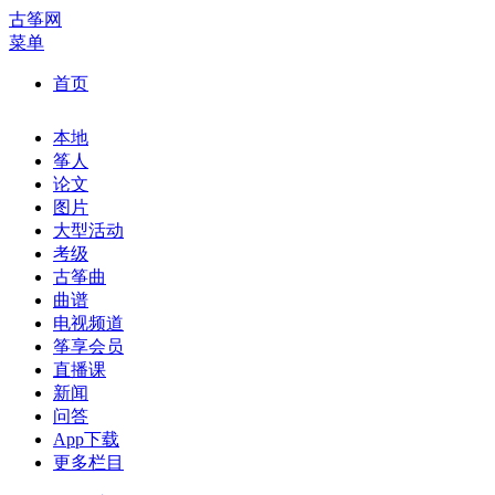
古筝网
菜单
首页
本地
筝人
论文
图片
大型活动
考级
古筝曲
曲谱
电视频道
筝享会员
直播课
新闻
问答
App下载
更多栏目