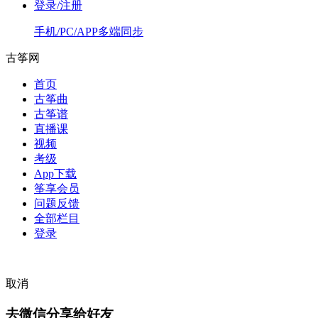
登录/注册
手机/PC/APP多端同步
古筝网
首页
古筝曲
古筝谱
直播课
视频
考级
App下载
筝享会员
问题反馈
全部栏目
登录
取消
去微信分享给好友