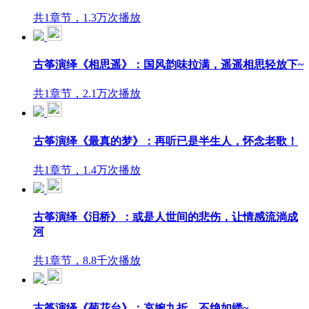
共1章节，1.3万次播放
古筝演绎《相思遥》：国风韵味拉满，遥遥相思轻放下~
共1章节，2.1万次播放
古筝演绎《最真的梦》：再听已是半生人，怀念老歌！
共1章节，1.4万次播放
古筝演绎《泪桥》：或是人世间的悲伤，让情感流淌成
河
共1章节，8.8千次播放
古筝演绎《菊花台》：哀婉九折，不绝如缕~