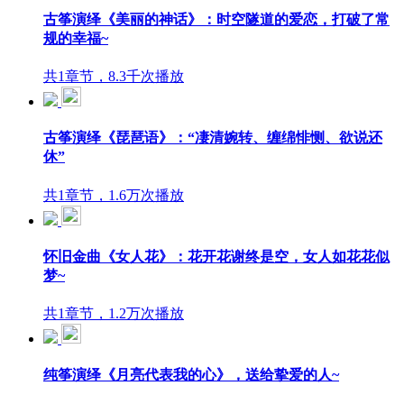
古筝演绎《美丽的神话》：时空隧道的爱恋，打破了常
规的幸福~
共1章节，8.3千次播放
古筝演绎《琵琶语》：“凄清婉转、缠绵悱恻、欲说还
休”
共1章节，1.6万次播放
怀旧金曲《女人花》：花开花谢终是空，女人如花花似
梦~
共1章节，1.2万次播放
纯筝演绎《月亮代表我的心》，送给挚爱的人~