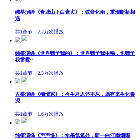
纯筝演绎《青城山下白素贞》：弦音化雨，重现断桥相
遇
共1章节，2.2万次播放
纯筝演绎《世界赠予我的》：世界赠予我虫鸣，也赠予
我雷霆~
共1章节，2.3万次播放
古筝演绎《痴情冢》：今生君恩还不尽，愿有来生化春
泥
共1章节，1.6万次播放
纯筝演绎《声声慢》：水墨氤氲处，听一曲江南烟雨