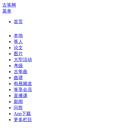
古筝网
菜单
首页
本地
筝人
论文
图片
大型活动
考级
古筝曲
曲谱
电视频道
筝享会员
直播课
新闻
问答
App下载
更多栏目