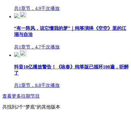
共1章节，4.9千次播放
“有一阵风，说它懂我的梦”｜纯筝演绎《空空》里的江
湖与自洽
共1章节，4.7千次播放
抖音10亿播放警告！《咏春》纯筝版已循环100遍，听醉
了
共1章节，8.8千次播放
查看更多往期节目
共找到
2
个“梦底”的其他版本