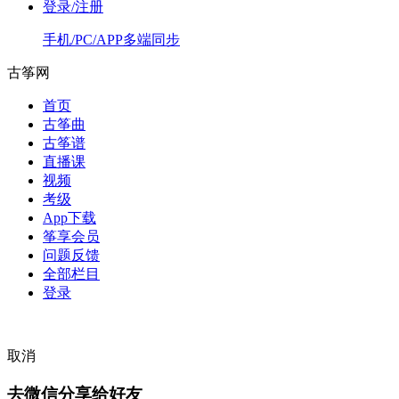
登录/注册
手机/PC/APP多端同步
古筝网
首页
古筝曲
古筝谱
直播课
视频
考级
App下载
筝享会员
问题反馈
全部栏目
登录
取消
去微信分享给好友