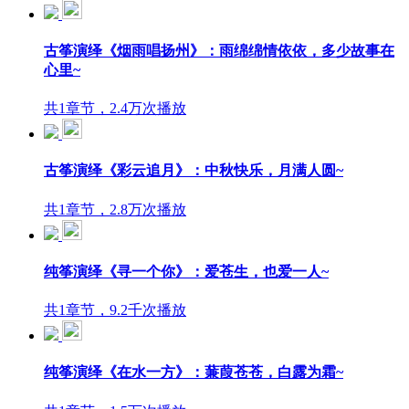
古筝演绎《烟雨唱扬州》：雨绵绵情依依，多少故事在
心里~
共1章节，2.4万次播放
古筝演绎《彩云追月》：中秋快乐，月满人圆~
共1章节，2.8万次播放
纯筝演绎《寻一个你》：爱苍生，也爱一人~
共1章节，9.2千次播放
纯筝演绎《在水一方》：蒹葭苍苍，白露为霜~