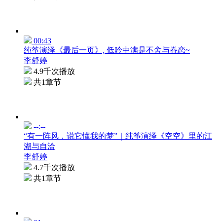
00:43
纯筝演绎《最后一页》, 低吟中满是不舍与眷恋~
李舒婷
4.9千次播放
共1章节
--:--
“有一阵风，说它懂我的梦”｜纯筝演绎《空空》里的江
湖与自洽
李舒婷
4.7千次播放
共1章节