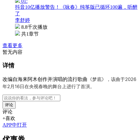
01:
抖音10亿播放警告！《咏春》纯筝版已循环100遍，听醉
了
李舒婷
8.8千次播放
共1章节
查看更多
暂无内容
详情
改编自海来阿木创作并演唱的流行歌曲
《梦底》，该曲于2026
年2月16日在央视春晚的舞台上进行了首演。
评论
评论
+喜欢
APP中打开
优惠券