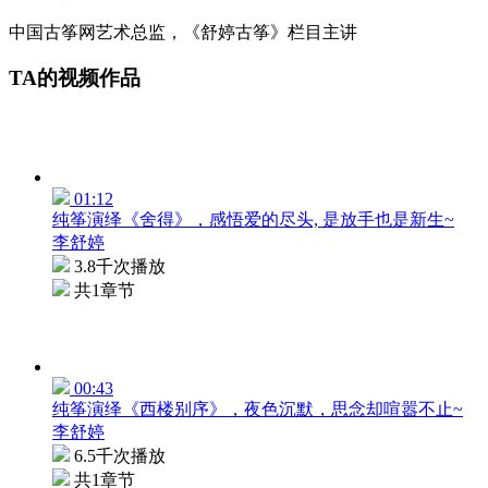
中国古筝网艺术总监，《舒婷古筝》栏目主讲
TA的视频作品
01:12
纯筝演绎《舍得》，感悟爱的尽头, 是放手也是新生~
李舒婷
3.8千次播放
共1章节
00:43
纯筝演绎《西楼别序》，夜色沉默，思念却喧嚣不止~
李舒婷
6.5千次播放
共1章节