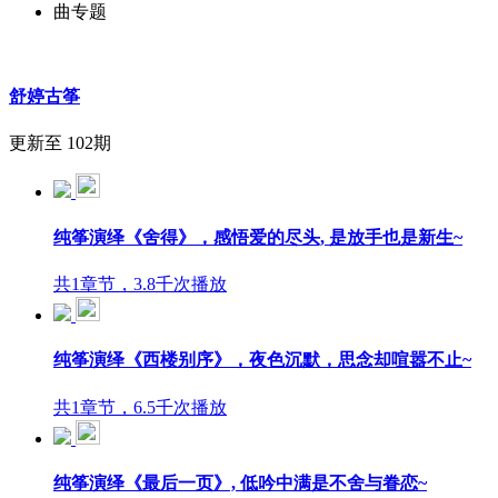
曲专题
舒婷古筝
更新至 102期
纯筝演绎《舍得》，感悟爱的尽头, 是放手也是新生~
共1章节，3.8千次播放
纯筝演绎《西楼别序》，夜色沉默，思念却喧嚣不止~
共1章节，6.5千次播放
纯筝演绎《最后一页》, 低吟中满是不舍与眷恋~