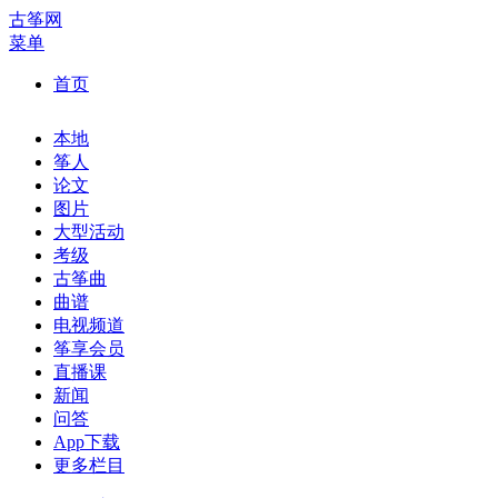
古筝网
菜单
首页
本地
筝人
论文
图片
大型活动
考级
古筝曲
曲谱
电视频道
筝享会员
直播课
新闻
问答
App下载
更多栏目