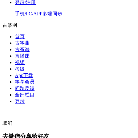
登录/注册
手机/PC/APP多端同步
古筝网
首页
古筝曲
古筝谱
直播课
视频
考级
App下载
筝享会员
问题反馈
全部栏目
登录
取消
去微信分享给好友