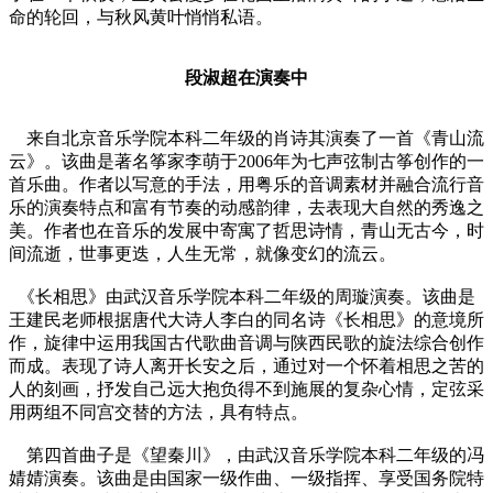
命的轮回，与秋风黄叶悄悄私语。
段淑超在演奏中
来自北京音乐学院本科二年级的肖诗其演奏了一首《青山流
云》。该曲是著名筝家李萌于2006年为七声弦制古筝创作的一
首乐曲。作者以写意的手法，用粤乐的音调素材并融合流行音
乐的演奏特点和富有节奏的动感韵律，去表现大自然的秀逸之
美。作者也在音乐的发展中寄寓了哲思诗情，青山无古今，时
间流逝，世事更迭，人生无常，就像变幻的流云。
《长相思》由武汉音乐学院本科二年级的周璇演奏。该曲是
王建民老师根据唐代大诗人李白的同名诗《长相思》的意境所
作，旋律中运用我国古代歌曲音调与陕西民歌的旋法综合创作
而成。表现了诗人离开长安之后，通过对一个怀着相思之苦的
人的刻画，抒发自己远大抱负得不到施展的复杂心情，定弦采
用两组不同宫交替的方法，具有特点。
第四首曲子是《望秦川》，由武汉音乐学院本科二年级的冯
婧婧演奏。该曲是由国家一级作曲、一级指挥、享受国务院特