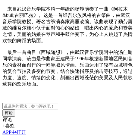
来自武汉音乐学院本科一年级的杨静演奏了一曲《阿拉木
&bull;古丽巴拉》。这是一首维吾尔族风格的古筝曲，由武汉
音乐学院教授、著名古筝演奏家高雁改编。该曲表现了勤劳勇
敢的维吾尔族小伙子面对倾心的姑娘，唱出内心的爱恋和赞美
之情，美丽的姑娘在琴声和手鼓伴奏下，为心上人跳起了热情
欢快的舞蹈的场面。
最后一首曲目《西域随想》，由武汉音乐学院附中的汤佳璇
同学演奏。该曲是作曲家王建民于1996年根据新疆地区民间音
乐的素材而创作的一幅异域风情画。乐曲运用了较有西域特色
的复合节拍及多变的节奏，结合快速指序及拍击等技巧，通过
力度、速度、情绪的变化，刻画出西域苍茫的美景及人民载歌
载舞的欢乐场面。
评论
评论
+喜欢
APP中打开