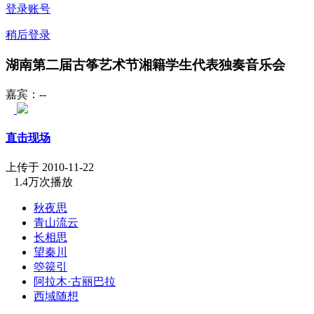
登录账号
稍后登录
湖南第二届古筝艺术节湘籍学生代表独奏音乐会
嘉宾：--
直击现场
上传于 2010-11-22
1.4万次播放
秋夜思
青山流云
长相思
望秦川
箜篌引
阿拉木·古丽巴拉
西域随想