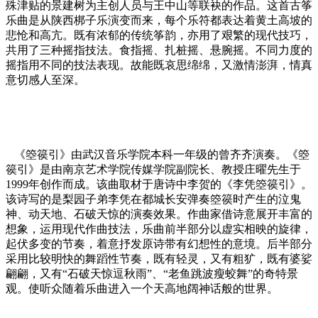
殊津贴的景建树为主创人员与王中山等联袂的作品。这首古筝
乐曲是从陕西梆子乐演变而来，每个乐符都表达着黄土高坡的
悲怆和高亢。既有浓郁的传统筝韵，亦用了艰繁的现代技巧，
共用了三种摇指技法。食指摇、扎桩摇、悬腕摇。不同力度的
摇指用不同的技法表现。故能既哀思绵绵，又激情澎湃，情真
意切感人至深。
《箜篌引》由武汉音乐学院本科一年级的曾齐齐演奏。《箜
篌引》是由南京艺术学院传媒学院副院长、教授庄曜先生于
1999年创作而成。该曲取材于唐诗中李贺的《李凭箜篌引》。
该诗写的是梨园子弟李凭在都城长安弹奏箜篌时产生的泣鬼
神、动天地、石破天惊的演奏效果。作曲家借诗意展开丰富的
想象，运用现代作曲技法，乐曲前半部分以虚实相映的旋律，
起伏多变的节奏，着意抒发原诗带有幻想性的意境。后半部分
采用比较明快的舞蹈性节奏，既有轻灵，又有粗犷，既有婆娑
翩翩，又有“石破天惊逗秋雨”、“老鱼跳波瘦蛟舞”的奇特景
观。使听众随着乐曲进入一个天高地阔神话般的世界。