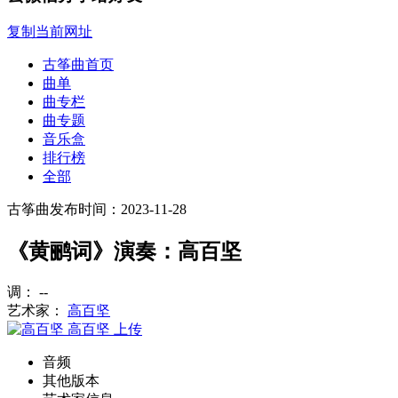
复制当前网址
古筝曲首页
曲单
曲专栏
曲专题
音乐盒
排行榜
全部
古筝曲
发布时间：2023-11-28
《黄鹂词》演奏：高百坚
调： --
艺术家：
高百坚
高百坚
上传
音频
其他版本