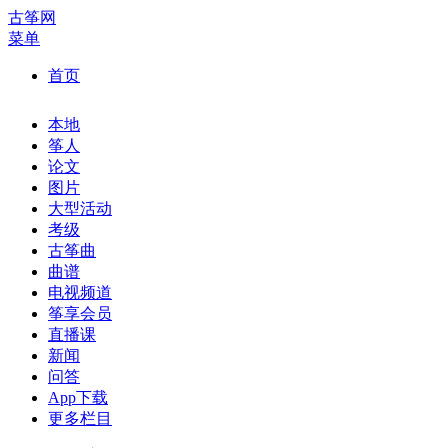
古筝网
菜单
首页
本地
筝人
论文
图片
大型活动
考级
古筝曲
曲谱
电视频道
筝享会员
直播课
新闻
问答
App下载
更多栏目