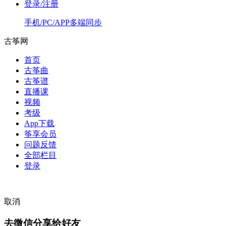
登录/注册
手机/PC/APP多端同步
古筝网
首页
古筝曲
古筝谱
直播课
视频
考级
App下载
筝享会员
问题反馈
全部栏目
登录
取消
去微信分享给好友