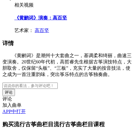
相关视频
《黄鹂词》演奏：高百坚
艺术家：
高百坚
详情
《黄鹂词》是潮州十大套曲之一，基调柔和绮丽，曲速三
变演奏。20世纪60年代初，高哲睿先生根据古筝演技特点，大
胆取舍，仅保留“头板”、“三板”，充实了大量的按音技法，使
之成为一首注重韵味，突出筝乐特点的古筝独奏曲。
评论
加入曲单
APP中打开
购买
流行古筝曲栏目流行古筝曲栏目
课程