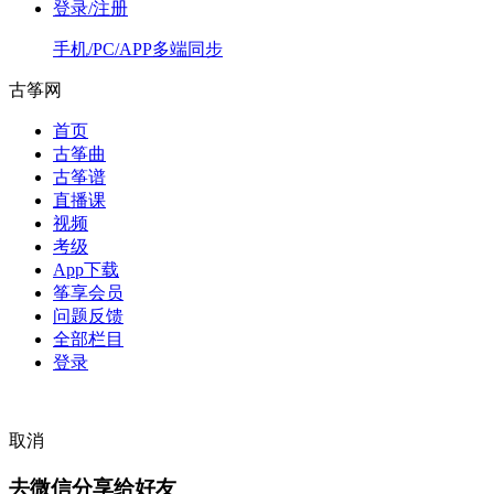
登录/注册
手机/PC/APP多端同步
古筝网
首页
古筝曲
古筝谱
直播课
视频
考级
App下载
筝享会员
问题反馈
全部栏目
登录
取消
去微信分享给好友