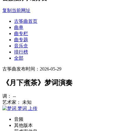
复制当前网址
古筝曲首页
曲单
曲专栏
曲专题
音乐盒
排行榜
全部
古筝曲
发布时间：2026-05-29
《月下煮茶》梦词演奏
调： --
艺术家： 未知
梦词
上传
音频
其他版本