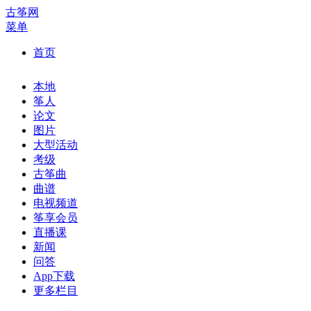
古筝网
菜单
首页
本地
筝人
论文
图片
大型活动
考级
古筝曲
曲谱
电视频道
筝享会员
直播课
新闻
问答
App下载
更多栏目