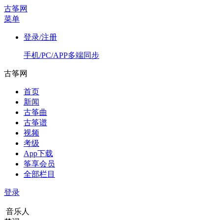
古筝网
菜单
登录/注册
手机/PC/APP多端同步
古筝网
首页
新闻
古筝曲
古筝谱
视频
考级
App下载
筝享会员
全部栏目
登录
音乐人