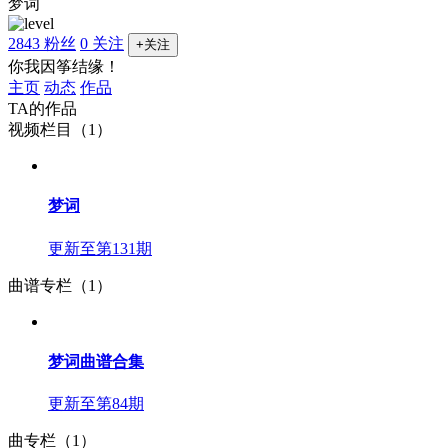
梦词
2843 粉丝
0 关注
+关注
你我因筝结缘！
主页
动态
作品
TA的作品
视频栏目（1）
梦词
更新至第131期
曲谱专栏（1）
梦词曲谱合集
更新至第84期
曲专栏（1）