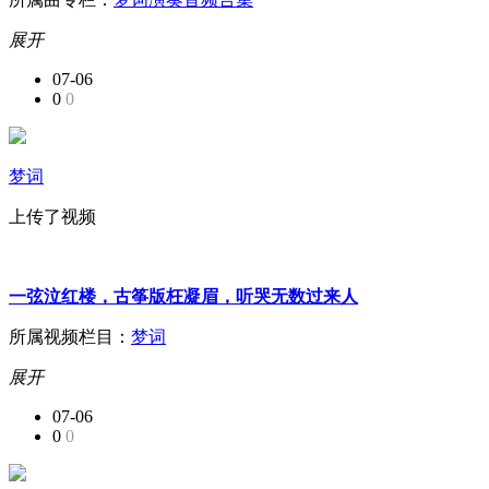
展开
07-06
0
0
梦词
上传了视频
一弦泣红楼，古筝版枉凝眉，听哭无数过来人
所属视频栏目：
梦词
展开
07-06
0
0