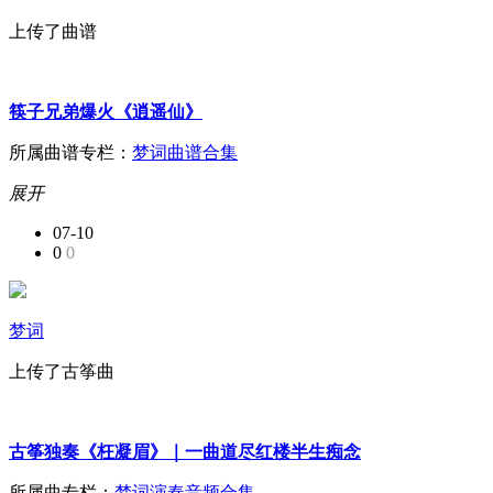
上传了曲谱
筷子兄弟爆火《逍遥仙》
所属曲谱专栏：
梦词曲谱合集
展开
07-10
0
0
梦词
上传了古筝曲
古筝独奏《枉凝眉》｜一曲道尽红楼半生痴念
所属曲专栏：
梦词演奏音频合集