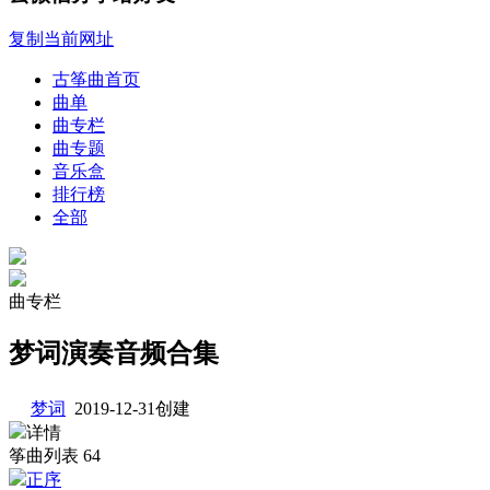
复制当前网址
古筝曲首页
曲单
曲专栏
曲专题
音乐盒
排行榜
全部
曲专栏
梦词演奏音频合集
梦词
2019-12-31创建
详情
筝曲列表
64
正序