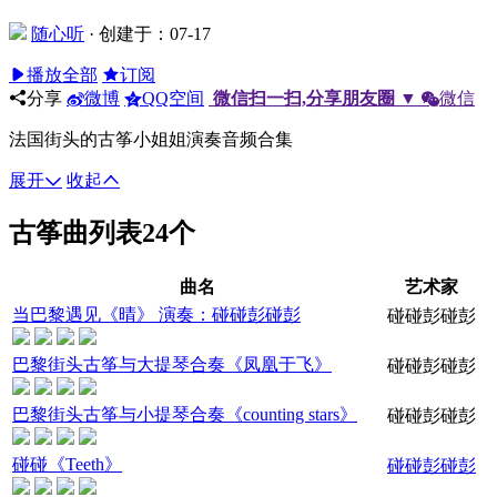
随心听
·
创建于：07-17
播放全部
订阅
分享
微博
QQ空间
微信扫一扫,分享朋友圈
▼
微信
法国街头的古筝小姐姐演奏音频合集
展开
收起
古筝曲列表
24个
曲名
艺术家
当巴黎遇见《晴》 演奏：碰碰彭碰彭
碰碰彭碰彭
巴黎街头古筝与大提琴合奏《凤凰于飞》
碰碰彭碰彭
巴黎街头古筝与小提琴合奏《counting stars》
碰碰彭碰彭
碰碰《Teeth》
碰碰彭碰彭