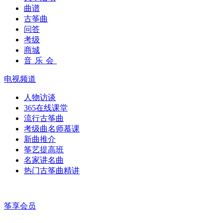
曲谱
古筝曲
问答
考级
商城
音乐会
电视频道
人物访谈
365在线课堂
流行古筝曲
考级曲名师慕课
新曲推介
筝艺提高班
名家讲名曲
热门古筝曲精讲
筝享会员