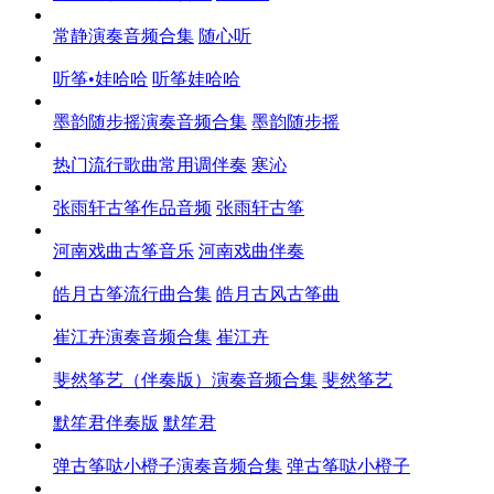
常静演奏音频合集
随心听
听筝•娃哈哈
听筝娃哈哈
墨韵随步摇演奏音频合集
墨韵随步摇
热门流行歌曲常用调伴奏
寒沁
张雨轩古筝作品音频
张雨轩古筝
河南戏曲古筝音乐
河南戏曲伴奏
皓月古筝流行曲合集
皓月古风古筝曲
崔江卉演奏音频合集
崔江卉
斐然筝艺（伴奏版）演奏音频合集
斐然筝艺
默笙君伴奏版
默笙君
弹古筝哒小橙子演奏音频合集
弹古筝哒小橙子