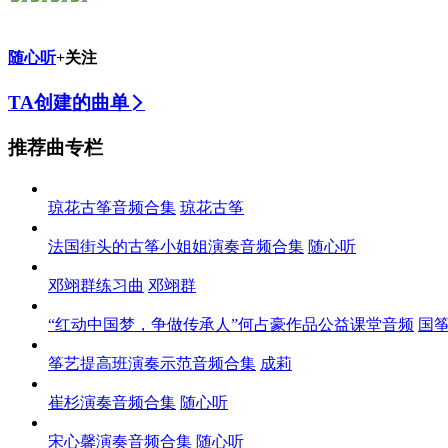
随心听
+关注
TA创建的曲单
推荐曲专栏
琼花古筝音频合集
琼花古筝
法国街头的古筝小姐姐演奏音频合集
随心听
邓翊群练习曲
邓翊群
“红动中国梦，争做传承人”何占豪作品公益课堂音频
国
筝艺提高班演奏示范音频合集
成莉
崔杉演奏音频合集
随心听
宋心馨演奏音频合集
随心听