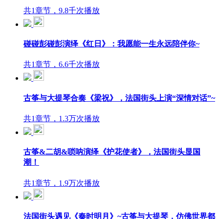
共1章节，9.8千次播放
碰碰彭碰彭演绎《红日》：我愿能一生永远陪伴你~
共1章节，6.6千次播放
古筝与大提琴合奏《梁祝》，法国街头上演“深情对话”~
共1章节，1.3万次播放
古筝&二胡&唢呐演绎《护花使者》，法国街头显国
潮！
共1章节，1.9万次播放
法国街头遇见《秦时明月》~古筝与大提琴，仿佛世界都