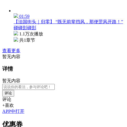
01:59
【法国街头｜归零】 “既无前辈挡风，那便罡风开路！”
碰碰彭碰彭
1.1万次播放
共1章节
查看更多
暂无内容
详情
暂无内容
评论
评论
+喜欢
APP中打开
优惠券