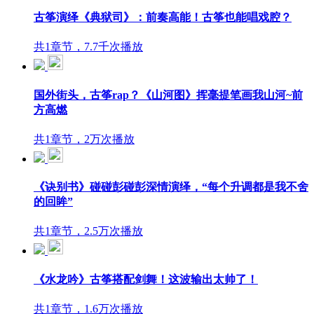
古筝演绎《典狱司》：前奏高能！古筝也能唱戏腔？
共1章节，7.7千次播放
国外街头，古筝rap？《山河图》挥毫提笔画我山河~前
方高燃
共1章节，2万次播放
《诀别书》碰碰彭碰彭深情演绎，“每个升调都是我不舍
的回眸”
共1章节，2.5万次播放
《水龙吟》古筝搭配剑舞！这波输出太帅了！
共1章节，1.6万次播放