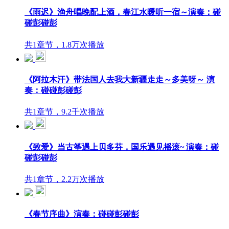
《雨迟》渔舟唱晚配上酒，春江水暖听一宿～演奏：碰
碰彭碰彭
共1章节，1.8万次播放
《阿拉木汗》带法国人去我大新疆走走～多美呀～ 演
奏：碰碰彭碰彭
共1章节，9.2千次播放
《致爱》当古筝遇上贝多芬，国乐遇见摇滚~ 演奏：碰
碰彭碰彭
共1章节，2.2万次播放
《春节序曲》演奏：碰碰彭碰彭