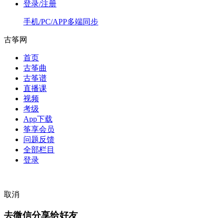
登录/注册
手机/PC/APP多端同步
古筝网
首页
古筝曲
古筝谱
直播课
视频
考级
App下载
筝享会员
问题反馈
全部栏目
登录
取消
去微信分享给好友