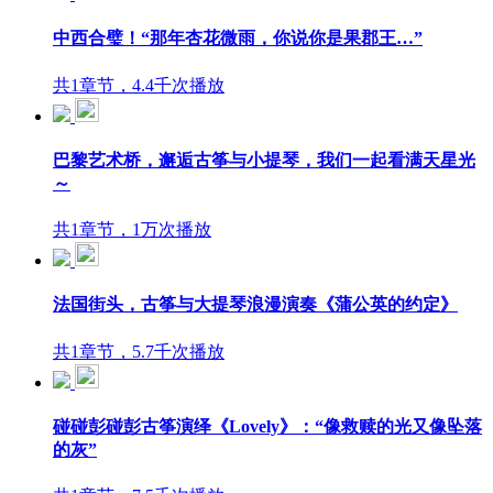
中西合璧！“那年杏花微雨，你说你是果郡王…”
共1章节，4.4千次播放
巴黎艺术桥，邂逅古筝与小提琴，我们一起看满天星光
～
共1章节，1万次播放
法国街头，古筝与大提琴浪漫演奏《蒲公英的约定》
共1章节，5.7千次播放
碰碰彭碰彭古筝演绎《Lovely》：“像救赎的光又像坠落
的灰”