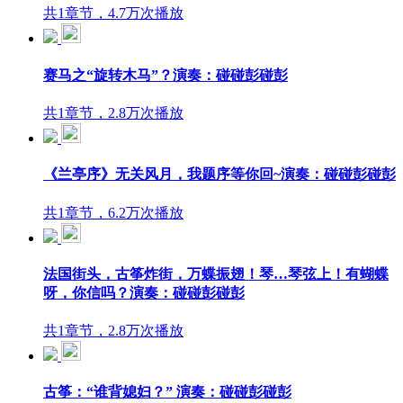
共1章节，4.7万次播放
赛马之“旋转木马”？演奏：碰碰彭碰彭
共1章节，2.8万次播放
《兰亭序》无关风月，我题序等你回~演奏：碰碰彭碰彭
共1章节，6.2万次播放
法国街头，古筝炸街，万蝶振翅！琴…琴弦上！有蝴蝶
呀，你信吗？演奏：碰碰彭碰彭
共1章节，2.8万次播放
古筝：“谁背媳妇？” 演奏：碰碰彭碰彭