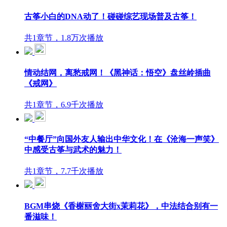
古筝小白的DNA动了！碰碰综艺现场普及古筝！
共1章节，1.8万次播放
情动结网，离愁戒网！《黑神话：悟空》盘丝岭插曲
《戒网》
共1章节，6.9千次播放
“中餐厅”向国外友人输出中华文化！在《沧海一声笑》
中感受古筝与武术的魅力！
共1章节，7.7千次播放
BGM串烧《香榭丽舍大街x茉莉花》，中法结合别有一
番滋味！