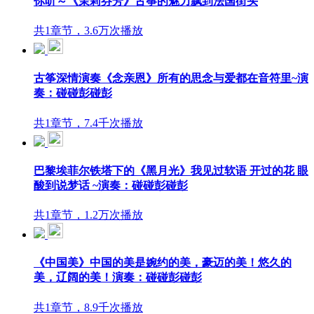
你听～《茉莉芬芳》古筝的魅力飘到法国街头
共1章节，3.6万次播放
古筝深情演奏《念亲恩》所有的思念与爱都在音符里~演
奏：碰碰彭碰彭
共1章节，7.4千次播放
巴黎埃菲尔铁塔下的《黑月光》我见过软语 开过的花 眼
酸到说梦话 ~演奏：碰碰彭碰彭
共1章节，1.2万次播放
《中国美》中国的美是婉约的美，豪迈的美！悠久的
美，辽阔的美！演奏：碰碰彭碰彭
共1章节，8.9千次播放