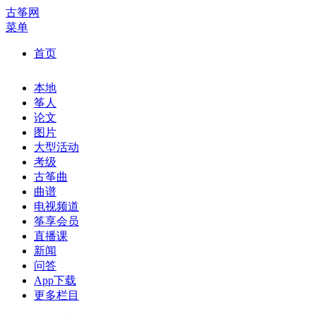
古筝网
菜单
首页
本地
筝人
论文
图片
大型活动
考级
古筝曲
曲谱
电视频道
筝享会员
直播课
新闻
问答
App下载
更多栏目