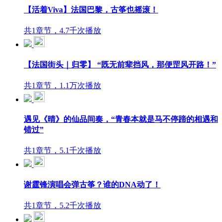
【活着Viva】法国巴黎，古筝也摇滚！
共1章节，4.7千次播放
【法国街头｜归零】 “既无前辈挡风，那便罡风开路！”
共1章节，1.1万次播放
遇见《晴》的仙品间奏，“青春本就是马不停蹄的相遇和
错过”
共1章节，5.1千次播放
谢霆锋演唱会弹古筝？谁的DNA动了！
共1章节，5.2千次播放